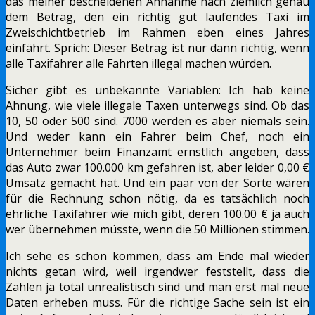
das meiner bescheidenen Annahme nach ziemlich genau
dem Betrag, den ein richtig gut laufendes Taxi im
Zweischichtbetrieb im Rahmen eben eines Jahres
einfährt. Sprich: Dieser Betrag ist nur dann richtig, wenn
alle Taxifahrer alle Fahrten illegal machen würden.
Sicher gibt es unbekannte Variablen: Ich hab keine
Ahnung, wie viele illegale Taxen unterwegs sind. Ob das
10, 50 oder 500 sind. 7000 werden es aber niemals sein.
Und weder kann ein Fahrer beim Chef, noch ein
Unternehmer beim Finanzamt ernstlich angeben, dass
das Auto zwar 100.000 km gefahren ist, aber leider 0,00 €
Umsatz gemacht hat. Und ein paar von der Sorte wären
für die Rechnung schon nötig, da es tatsächlich noch
ehrliche Taxifahrer wie mich gibt, deren 100.00 € ja auch
wer übernehmen müsste, wenn die 50 Millionen stimmen.
Ich sehe es schon kommen, dass am Ende mal wieder
nichts getan wird, weil irgendwer feststellt, dass die
Zahlen ja total unrealistisch sind und man erst mal neue
Daten erheben muss. Für die richtige Sache sein ist ein