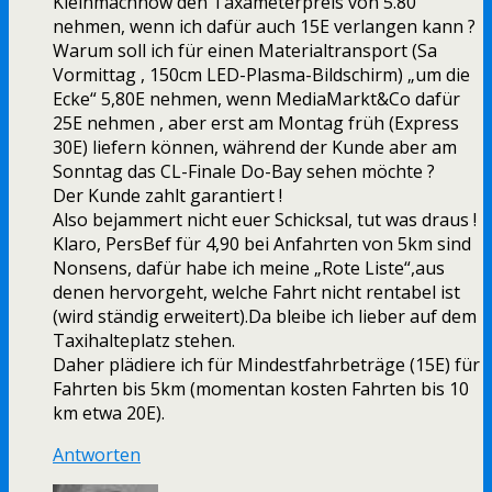
Kleinmachnow den Taxameterpreis von 5.80
nehmen, wenn ich dafür auch 15E verlangen kann ?
Warum soll ich für einen Materialtransport (Sa
Vormittag , 150cm LED-Plasma-Bildschirm) „um die
Ecke“ 5,80E nehmen, wenn MediaMarkt&Co dafür
25E nehmen , aber erst am Montag früh (Express
30E) liefern können, während der Kunde aber am
Sonntag das CL-Finale Do-Bay sehen möchte ?
Der Kunde zahlt garantiert !
Also bejammert nicht euer Schicksal, tut was draus !
Klaro, PersBef für 4,90 bei Anfahrten von 5km sind
Nonsens, dafür habe ich meine „Rote Liste“,aus
denen hervorgeht, welche Fahrt nicht rentabel ist
(wird ständig erweitert).Da bleibe ich lieber auf dem
Taxihalteplatz stehen.
Daher plädiere ich für Mindestfahrbeträge (15E) für
Fahrten bis 5km (momentan kosten Fahrten bis 10
km etwa 20E).
Antworten