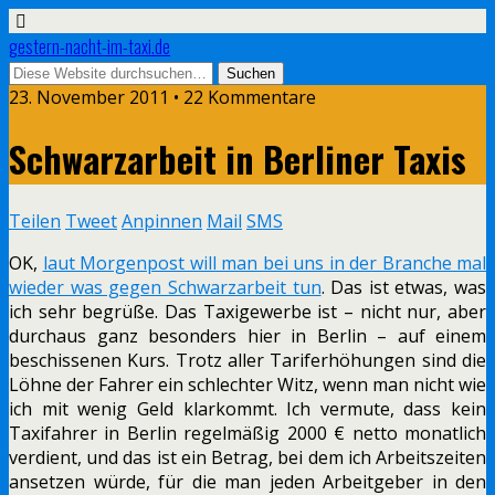
gestern-nacht-im-taxi.de
23. November 2011 • 22 Kommentare
Schwarzarbeit in Berliner Taxis
Teilen
Tweet
Anpinnen
Mail
SMS
OK,
laut Morgenpost will man bei uns in der Branche mal
wieder was gegen Schwarzarbeit tun
. Das ist etwas, was
ich sehr begrüße. Das Taxigewerbe ist – nicht nur, aber
durchaus ganz besonders hier in Berlin – auf einem
beschissenen Kurs. Trotz aller Tariferhöhungen sind die
Löhne der Fahrer ein schlechter Witz, wenn man nicht wie
ich mit wenig Geld klarkommt. Ich vermute, dass kein
Taxifahrer in Berlin regelmäßig 2000 € netto monatlich
verdient, und das ist ein Betrag, bei dem ich Arbeitszeiten
ansetzen würde, für die man jeden Arbeitgeber in den