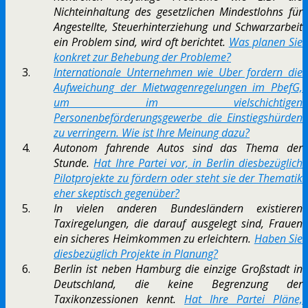
Nichteinhaltung des gesetzlichen Mindestlohns für
Angestellte, Steuerhinterziehung und Schwarzarbeit
ein Problem sind, wird oft berichtet.
Was planen Sie
konkret zur Behebung der Probleme?
Internationale Unternehmen wie Uber fordern die
Aufweichung der Mietwagenregelungen im PbefG,
um im vielschichtigen
Personenbeförderungsgewerbe die Einstiegshürden
zu verringern. Wie ist Ihre Meinung dazu?
Autonom fahrende Autos sind das Thema der
Stunde.
Hat Ihre Partei vor, in Berlin diesbezüglich
Pilotprojekte zu fördern oder steht sie der Thematik
eher skeptisch gegenüber?
In vielen anderen Bundesländern existieren
Taxiregelungen, die darauf ausgelegt sind, Frauen
ein sicheres Heimkommen zu erleichtern.
Haben Sie
diesbezüglich Projekte in Planung?
Berlin ist neben Hamburg die einzige Großstadt in
Deutschland, die keine Begrenzung der
Taxikonzessionen kennt.
Hat Ihre Partei Pläne,