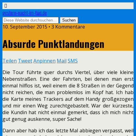
gestern-nacht-im-taxi.de
10. September 2015 • 3 Kommentare
Absurde Punktlandungen
Teilen
Tweet
Anpinnen
Mail
SMS
Die Tour führte quer durchs Viertel, über viele kleine
Nebenstraßen. Eine der Fahrten, bei denen man erst
einmal hilflos ist, weil einem die 8 Straßen in der Gegend
nicht reichen, die man problemlos im Kopf hat. Ich hab
die Karte meines Trackers auf dem Handy großgezogen
und mir einen Weg zurechtgebastelt. War der kürzeste,
die Kundin hat nicht einmal gemerkt, dass ich mich nicht
gut genug auskenne, super Sache!
Dann aber hab ich das letzte Mal abbiegen verpasst, weil