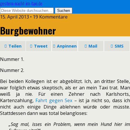
gestern-nacht-im-taxi.de
15. April 2013 • 19 Kommentare
Burgbewohner
Teilen
Tweet
Anpinnen
Mail
SMS
Nummer 1.
Nummer 2.
Bei beiden Kollegen ist er abgeblitzt. Ich, an dritter Stelle,
war folglich etwas skeptisch, als er an mein Taxi trat. Man
weiß ja nie. Für einen Zehner nach Karlshorts,
Kartenzahlung,
Fahrt gegen Sex
– ist ja nicht so, dass ic
nicht auch einige Dinge ablehnen würde oder müsste.
Stattdessen dann was total belangloses:
„Sag mal, isses ein Problem, wenn mein Hund hier im