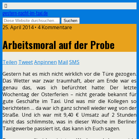
gestern-nacht-im-taxi.de
25. April 2014 • 4 Kommentare
Arbeitsmoral auf der Probe
Teilen
Tweet
Anpinnen
Mail
SMS
Gestern hat es mich nicht wirklich vor die Türe gezogen.
Das Wetter war zwar traumhaft, aber am Ende war es
genau das, was ich befürchtet hatte: Der letzte
Wochentag der Osterferien – nicht gerade bekannt für
gute Geschäfte im Taxi. Und was mir die Kollegen so
berichteten … da war ich ganz schnell wieder weg von der
Straße. Und ich war mit 9,40 € Umsatz auf 2 Stunden
nicht das schlimmste, was in dieser Woche im Berliner
Taxigewerbe passiert ist, das kann ich Euch sagen.