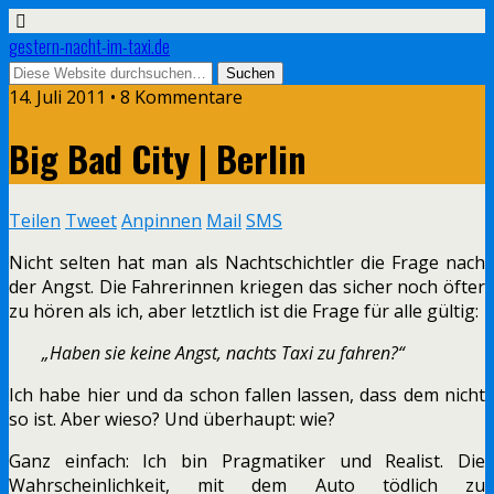
gestern-nacht-im-taxi.de
14. Juli 2011 • 8 Kommentare
Big Bad City | Berlin
Teilen
Tweet
Anpinnen
Mail
SMS
Nicht selten hat man als Nachtschichtler die Frage nach
der Angst. Die Fahrerinnen kriegen das sicher noch öfter
zu hören als ich, aber letztlich ist die Frage für alle gültig:
„Haben sie keine Angst, nachts Taxi zu fahren?“
Ich habe hier und da schon fallen lassen, dass dem nicht
so ist. Aber wieso? Und überhaupt: wie?
Ganz einfach: Ich bin Pragmatiker und Realist. Die
Wahrscheinlichkeit, mit dem Auto tödlich zu