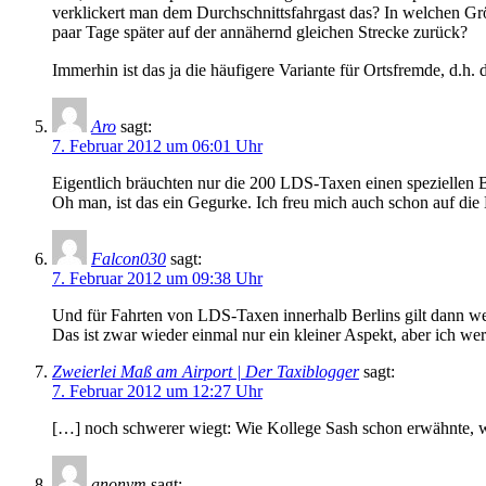
verklickert man dem Durchschnittsfahrgast das? In welchen Gr
paar Tage später auf der annähernd gleichen Strecke zurück?
Immerhin ist das ja die häufigere Variante für Ortsfremde, d.h.
Aro
sagt:
7. Februar 2012 um 06:01 Uhr
Eigentlich bräuchten nur die 200 LDS-Taxen einen speziellen Be
Oh man, ist das ein Gegurke. Ich freu mich auch schon auf die
Falcon030
sagt:
7. Februar 2012 um 09:38 Uhr
Und für Fahrten von LDS-Taxen innerhalb Berlins gilt dann we
Das ist zwar wieder einmal nur ein kleiner Aspekt, aber ich 
Zweierlei Maß am Airport | Der Taxiblogger
sagt:
7. Februar 2012 um 12:27 Uhr
[…] noch schwerer wiegt: Wie Kollege Sash schon erwähnte, w
anonym
sagt: