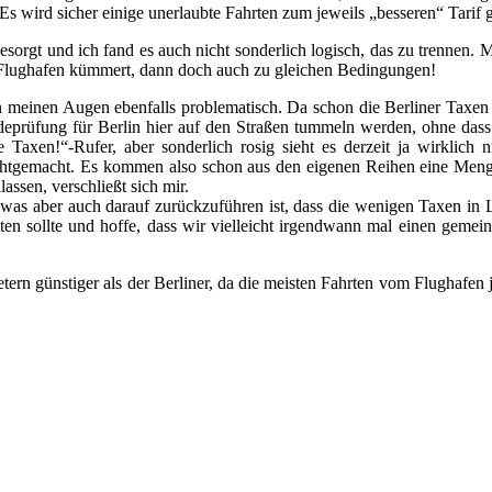
 Es wird sicher einige unerlaubte Fahrten zum jeweils „besseren“ Tarif
esorgt und ich fand es auch nicht sonderlich logisch, das zu trennen. M
Flughafen kümmert, dann doch auch zu gleichen Bedingungen!
in meinen Augen ebenfalls problematisch. Da schon die Berliner Taxen
deprüfung für Berlin hier auf den Straßen tummeln werden, ohne das
 Taxen!“-Rufer, aber sonderlich rosig sieht es derzeit ja wirklich 
ichtgemacht. Es kommen also schon aus den eigenen Reihen eine Menge
ssen, verschließt sich mir.
was aber auch darauf zurückzuführen ist, dass die wenigen Taxen in LD
n sollte und hoffe, dass wir vielleicht irgendwann mal einen gemeinsc
tern günstiger als der Berliner, da die meisten Fahrten vom Flughafen j