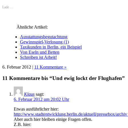
(Wird
(Wird
(Wird
(Wird
in
(Wird
in
in
in
in
neuem
in
Lade …
neuem
neuem
neuem
neuem
Fenster
neuem
Fenster
Fenster
Fenster
Fenster
geöffnet)
Fenster
geöffnet)
geöffnet)
geöffnet)
geöffnet)
geöffnet)
Ähnliche Artikel:
Ausstattungsbegutachtung
Gewinnspiel-Verlosung (1)
Taxikunden in Berlin, ein Beispiel
Von Eseln und Betten
Schreiben ist Arbeit!
6. Februar 2012 |
11 Kommentare »
11 Kommentare bis “Und ewig lockt der Flughafen”
Klaus
sagt:
6. Februar 2012 um 20:02 Uhr
Etwas ausführlicher hier:
http://www.stadtentwicklung.berlin.de/aktuell/pressebox/archi
Aber auch hier bleiben einige Fragen offen.
Z.B. hier: