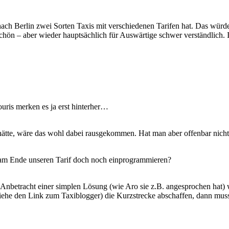
nach Berlin zwei Sorten Taxis mit verschiedenen Tarifen hat. Das wür
t schön – aber wieder hauptsächlich für Auswärtige schwer verständlich.
ouris merken es ja erst hinterher…
hätte, wäre das wohl dabei rausgekommen. Hat man aber offenbar nich
r am Ende unseren Tarif doch noch einprogrammieren?
in Anbetracht einer simplen Lösung (wie Aro sie z.B. angesprochen hat
ehe den Link zum Taxiblogger) die Kurzstrecke abschaffen, dann muss