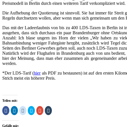
Preismodell in Berlin durch einen weiteren Tarif verkompliziert wird.
Die Aufhebung der Quotierung ist sinnvoll. Sie hat immer für Streit g
Regeln durchsetzen wollen, aber wenn man sich gemeinsam um den 
Das mit der Ladeerlaubnis von bis zu 400 LDS-Taxen in Berlin ist 
ausgehen, dass sich durchaus ein paar Brandenburger ohne Ortskun
Anzahl: Ich blase ungern ins Horn der vielen „Wir haben zu viele
Bahnanbindung weniger Fahrgäste hergibt, zusätzlich wird Tegel d
Seiten des Berliner Gewerbes geben soll, auch noch LDS-Taxen zuzula
Natürlich wird der Flughafen in Brandenburg auch von uns bedient, 
hier der Meinung, dass man eher zusammen als gegeneinander arbeite
werden.
*Der LDS-Tarif (
hier
als PDF zu bestaunen) ist auf den ersten Kilome
Strich meist ein höherer Preis.
Teilen mit:
Klick,
Klick,
Klick,
Klick,
Zum
Klick,
um
um
um
um
Teilen
um
auf
auf
auf
über
auf
auf
Facebook
LinkedIn
Reddit
Twitter
Google+
Tumblr
zu
zu
zu
zu
anklicken
zu
Gefällt mir:
teilen
teilen
teilen
teilen
(Wird
teilen