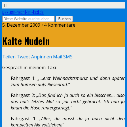
gestern-nacht-im-taxi.de
5. Dezember 2009 • 4 Kommentare
Kalte Nudeln
Teilen
Tweet
Anpinnen
Mail
SMS
Gespräch in meinem Taxi:
Fahrgast 1:
„…erst Weihnachtsmarkt und dann später
zum Bumsen aufs Riesenrad.“
Fahrgast 2:
„Das find ich ja auch so ein bisschen… also
das hat’s letztes Mal so gar nicht gebracht. Ich hab ja
kaum die Hose runtergekriegt.“
Fahrgast 1:
„Alter, du musst da ja auch nicht den
kompletten Akt vollziehen!“