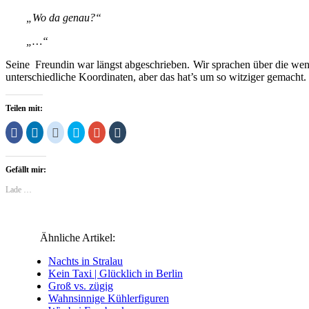
„Wo da genau?“
„…“
Seine Freundin war längst abgeschrieben. Wir sprachen über die wen
unterschiedliche Koordinaten, aber das hat’s um so witziger gemacht
Teilen mit:
Klick,
Klick,
Klick,
Klick,
Zum
Klick,
um
um
um
um
Teilen
um
auf
auf
auf
über
auf
auf
Facebook
LinkedIn
Reddit
Twitter
Google+
Tumblr
zu
zu
zu
zu
anklicken
zu
Gefällt mir:
teilen
teilen
teilen
teilen
(Wird
teilen
(Wird
(Wird
(Wird
(Wird
in
(Wird
in
in
in
in
neuem
in
Lade …
neuem
neuem
neuem
neuem
Fenster
neuem
Fenster
Fenster
Fenster
Fenster
geöffnet)
Fenster
geöffnet)
geöffnet)
geöffnet)
geöffnet)
geöffnet)
Ähnliche Artikel:
Nachts in Stralau
Kein Taxi | Glücklich in Berlin
Groß vs. zügig
Wahnsinnige Kühlerfiguren