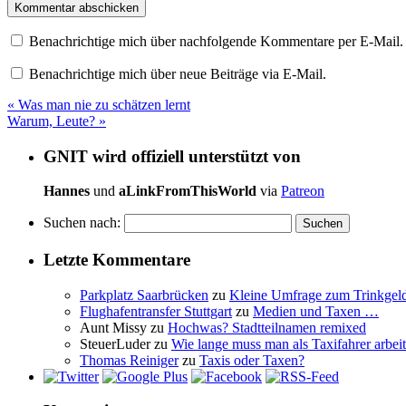
Benachrichtige mich über nachfolgende Kommentare per E-Mail.
Benachrichtige mich über neue Beiträge via E-Mail.
«
Was man nie zu schätzen lernt
Warum, Leute?
»
GNIT wird offiziell unterstützt von
Hannes
und
aLinkFromThisWorld
via
Patreon
Suchen nach:
Letzte Kommentare
Parkplatz Saarbrücken
zu
Kleine Umfrage zum Trinkgel
Flughafentransfer Stuttgart
zu
Medien und Taxen …
Aunt Missy
zu
Hochwas? Stadtteilnamen remixed
SteuerLuder
zu
Wie lange muss man als Taxifahrer arbeit
Thomas Reiniger
zu
Taxis oder Taxen?