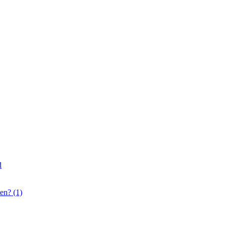
d
en? (1)