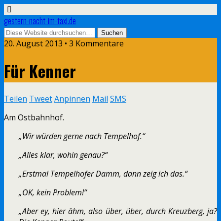
gestern-nacht-im-taxi.de
20. August 2013 • 3 Kommentare
Für Kenner
Teilen
Tweet
Anpinnen
Mail
SMS
Am Ostbahnhof.
„Wir würden gerne nach Tempelhof.“
„Alles klar, wohin genau?“
„Erstmal Tempelhofer Damm, dann zeig ich das.“
„OK, kein Problem!“
„Aber ey, hier ähm, also über, über, durch Kreuzberg, ja?