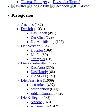
Thomas Reiniger
zu
Taxis oder Taxen?
Kategorien
Anderes
(587)
Der Job
(1.031)
Das Leben
(491)
Der Chef
(129)
Die Ausbildung
(103)
Der Verkehr
(234)
Kuppler
(109)
Läufer
(80)
Strampler
(18)
Die Arbeitsmittel
(472)
Das Auto
(274)
Das Handy
(46)
Die StVO
(122)
Die Fahrgäste
(1.909)
betrunken
(407)
desorientiert
(644)
zahlungsunfähig
(720)
Die Kollegen
(488)
Andere
(163)
Angenehme
(192)