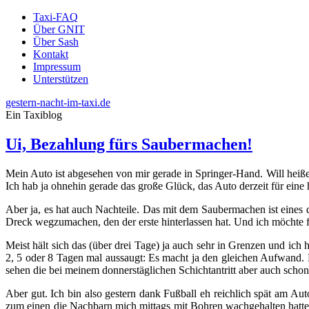
Taxi-FAQ
Über GNIT
Über Sash
Kontakt
Impressum
Unterstützen
gestern-nacht-im-taxi.de
Ein Taxiblog
Ui, Bezahlung fürs Saubermachen!
Mein Auto ist abgesehen von mir gerade in Springer-Hand. Will heiße
Ich hab ja ohnehin gerade das große Glück, das Auto derzeit für ein
Aber ja, es hat auch Nachteile. Das mit dem Saubermachen ist eines
Dreck wegzumachen, den der erste hinterlassen hat. Und ich möchte f
Meist hält sich das (über drei Tage) ja auch sehr in Grenzen und ic
2, 5 oder 8 Tagen mal aussaugt: Es macht ja den gleichen Aufwand.
sehen die bei meinem donnerstäglichen Schichtantritt aber auch sch
Aber gut. Ich bin also gestern dank Fußball eh reichlich spät am Aut
zum einen die Nachbarn mich mittags mit Bohren wachgehalten hatte