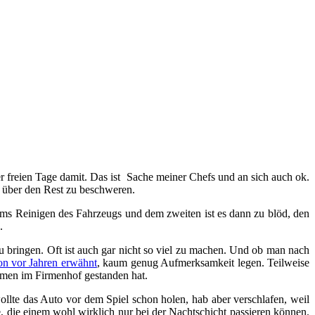
r freien Tage damit. Das ist Sache meiner Chefs und an sich auch ok.
h über den Rest zu beschweren.
ums Reinigen des Fahrzeugs und dem zweiten ist es dann zu blöd, den
.
u bringen. Oft ist auch gar nicht so viel zu machen. Und ob man nach
on vor Jahren erwähnt
, kaum genug Aufmerksamkeit legen. Teilweise
umen im Firmenhof gestanden hat.
wollte das Auto vor dem Spiel schon holen, hab aber verschlafen, weil
die einem wohl wirklich nur bei der Nachtschicht passieren können.