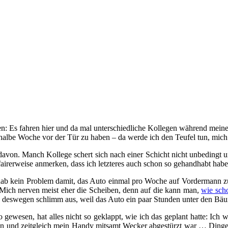
n: Es fahren hier und da mal unterschiedliche Kollegen während meine
e halbe Woche vor der Tür zu haben – da werde ich den Teufel tun, mic
 davon. Manch Kollege schert sich nach einer Schicht nicht unbedingt 
airerweise anmerken, dass ich letzteres auch schon so gehandhabt habe
h hab kein Problem damit, das Auto einmal pro Woche auf Vordermann z
 Mich nerven meist eher die Scheiben, denn auf die kann man,
wie sch
on deswegen schlimm aus, weil das Auto ein paar Stunden unter den Bä
o gewesen, hat alles nicht so geklappt, wie ich das geplant hatte: Ich 
n und zeitgleich mein Handy mitsamt Wecker abgestürzt war … Dinge, 