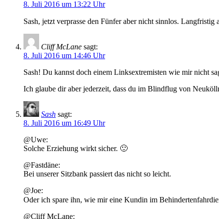
8. Juli 2016 um 13:22 Uhr
Sash, jetzt verprasse den Fünfer aber nicht sinnlos. Langfris
Cliff McLane
sagt:
8. Juli 2016 um 14:46 Uhr
Sash! Du kannst doch einem Linksextremisten wie mir nicht sag
Ich glaube dir aber jederzeit, dass du im Blindflug von Neuköl
Sash
sagt:
8. Juli 2016 um 16:49 Uhr
@Uwe:
Solche Erziehung wirkt sicher. 🙂
@Fastdäne:
Bei unserer Sitzbank passiert das nicht so leicht.
@Joe:
Oder ich spare ihn, wie mir eine Kundin im Behindertenfahrdi
@Cliff McLane: