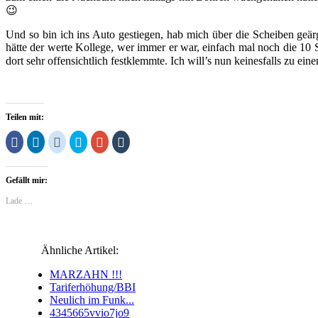
😉
Und so bin ich ins Auto gestiegen, hab mich über die Scheiben geär
hätte der werte Kollege, wer immer er war, einfach mal noch die 10 
dort sehr offensichtlich festklemmte. Ich will’s nun keinesfalls zu ei
Teilen mit:
Klick,
Klick,
Klick,
Klick,
Zum
Klick,
um
um
um
um
Teilen
um
auf
auf
auf
über
auf
auf
Facebook
LinkedIn
Reddit
Twitter
Google+
Tumblr
zu
zu
zu
zu
anklicken
zu
Gefällt mir:
teilen
teilen
teilen
teilen
(Wird
teilen
(Wird
(Wird
(Wird
(Wird
in
(Wird
in
in
in
in
neuem
in
Lade …
neuem
neuem
neuem
neuem
Fenster
neuem
Fenster
Fenster
Fenster
Fenster
geöffnet)
Fenster
geöffnet)
geöffnet)
geöffnet)
geöffnet)
geöffnet)
Ähnliche Artikel:
MARZAHN !!!
Tariferhöhung/BBI
Neulich im Funk...
4345665vvio7jo9