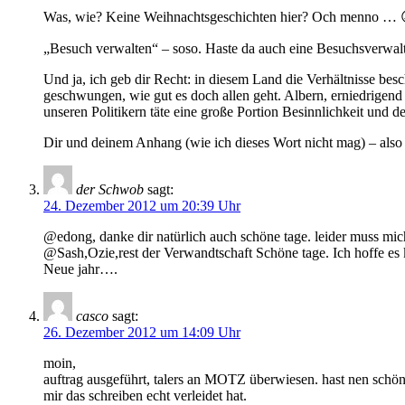
Was, wie? Keine Weihnachtsgeschichten hier? Och menno … 
„Besuch verwalten“ – soso. Haste da auch eine Besuchsverwaltu
Und ja, ich geb dir Recht: in diesem Land die Verhältnisse be
geschwungen, wie gut es doch allen geht. Albern, erniedrige
unseren Politikern täte eine große Portion Besinnlichkeit und de
Dir und deinem Anhang (wie ich dieses Wort nicht mag) – als
der Schwob
sagt:
24. Dezember 2012 um 20:39 Uhr
@edong, danke dir natürlich auch schöne tage. leider muss mich
@Sash,Ozie,rest der Verwandtschaft Schöne tage. Ich hoffe es 
Neue jahr….
casco
sagt:
26. Dezember 2012 um 14:09 Uhr
moin,
auftrag ausgeführt, talers an MOTZ überwiesen. hast nen schön
mir das schreiben echt verleidet hat.