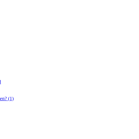
d
en? (1)