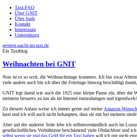
Taxi-FAQ
Über GNIT
Über Sash
Kontakt
Impressum
Unterstützen
gestern-nacht-im-taxi.de
Ein Taxiblog
Weihnachten bei GNIT
Nun ist es so weit, die Weihnachtstage kommen. Ich bin zwar Atheist 
viele andere auch bin ich über die Feiertage hinweg beschäftigt damit
GNIT legt damit wie auch die 1925 eine kleine Pause ein, über die W
meistens besseres zu tun als im Internet rumzuhängen und irgendwelc
Zu diesem Anlass weise ich immer gerne auf meine
Amazon-Wunschl
lasst und ich will auch nicht behaupten, dass sie mir bei meinem nie
Aber auf der anderen Seite lebe ich selbstverständlich auch im Lu
gesellschaftlichen Verhältnisse beschämend viele Obdachlose und ich
selbst wenn sie mal das Geld für ein Taxi haben
will ich mir nicht ei