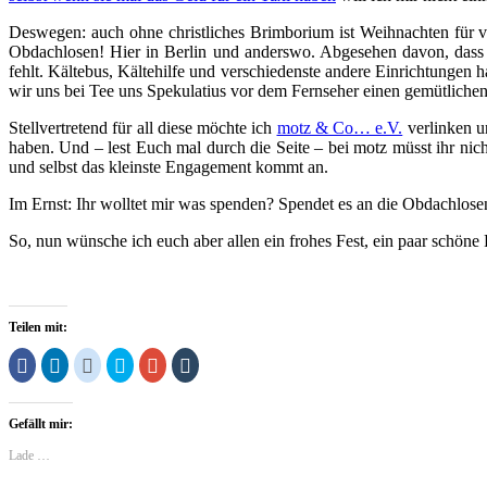
Deswegen: auch ohne christliches Brimborium ist Weihnachten für vi
Obdachlosen! Hier in Berlin und anderswo. Abgesehen davon, dass si
fehlt. Kältebus, Kältehilfe und verschiedenste andere Einrichtungen
wir uns bei Tee uns Spekulatius vor dem Fernseher einen gemütlich
Stellvertretend für all diese möchte ich
motz & Co… e.V.
verlinken un
haben. Und – lest Euch mal durch die Seite – bei motz müsst ihr ni
und selbst das kleinste Engagement kommt an.
Im Ernst: Ihr wolltet mir was spenden? Spendet es an die Obdachlosen
So, nun wünsche ich euch aber allen ein frohes Fest, ein paar schön
Teilen mit:
Klick,
Klick,
Klick,
Klick,
Zum
Klick,
um
um
um
um
Teilen
um
auf
auf
auf
über
auf
auf
Facebook
LinkedIn
Reddit
Twitter
Google+
Tumblr
zu
zu
zu
zu
anklicken
zu
Gefällt mir:
teilen
teilen
teilen
teilen
(Wird
teilen
(Wird
(Wird
(Wird
(Wird
in
(Wird
in
in
in
in
neuem
in
Lade …
neuem
neuem
neuem
neuem
Fenster
neuem
Fenster
Fenster
Fenster
Fenster
geöffnet)
Fenster