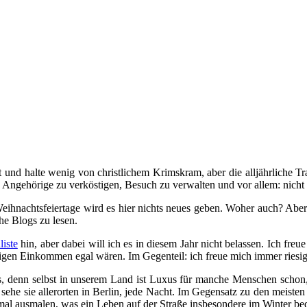
und halte wenig von christlichem Krimskram, aber die alljährliche Tra
, Angehörige zu verköstigen, Besuch zu verwalten und vor allem: nicht 
eihnachtsfeiertage wird es hier nichts neues geben. Woher auch? Aber 
he Blogs zu lesen.
iste
hin, aber dabei will ich es in diesem Jahr nicht belassen. Ich f
drigen Einkommen egal wären. Im Gegenteil: ich freue mich immer riesig
xus, denn selbst in unserem Land ist Luxus für manche Menschen schon
 sehe sie allerorten in Berlin, jede Nacht. Im Gegensatz zu den meis
nmal ausmalen, was ein Leben auf der Straße insbesondere im Winter bed