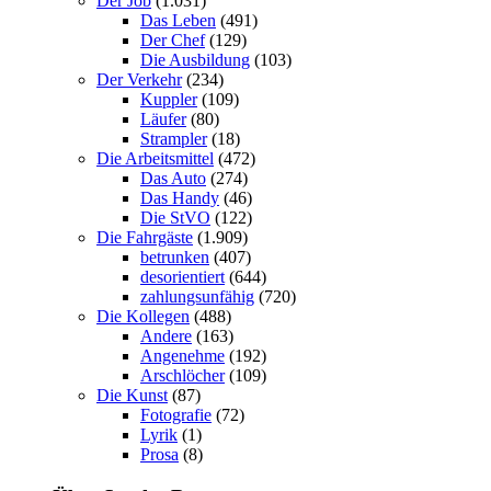
Der Job
(1.031)
Das Leben
(491)
Der Chef
(129)
Die Ausbildung
(103)
Der Verkehr
(234)
Kuppler
(109)
Läufer
(80)
Strampler
(18)
Die Arbeitsmittel
(472)
Das Auto
(274)
Das Handy
(46)
Die StVO
(122)
Die Fahrgäste
(1.909)
betrunken
(407)
desorientiert
(644)
zahlungsunfähig
(720)
Die Kollegen
(488)
Andere
(163)
Angenehme
(192)
Arschlöcher
(109)
Die Kunst
(87)
Fotografie
(72)
Lyrik
(1)
Prosa
(8)