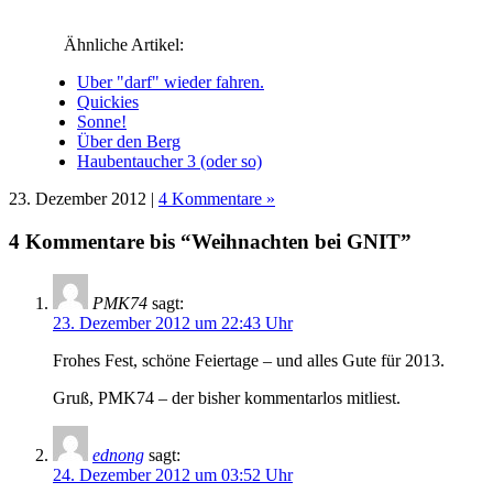
geöffnet)
geöffnet)
geöffnet)
geöffnet)
geöffnet)
Ähnliche Artikel:
Uber "darf" wieder fahren.
Quickies
Sonne!
Über den Berg
Haubentaucher 3 (oder so)
23. Dezember 2012 |
4 Kommentare »
4 Kommentare bis “Weihnachten bei GNIT”
PMK74
sagt:
23. Dezember 2012 um 22:43 Uhr
Frohes Fest, schöne Feiertage – und alles Gute für 2013.
Gruß, PMK74 – der bisher kommentarlos mitliest.
ednong
sagt:
24. Dezember 2012 um 03:52 Uhr