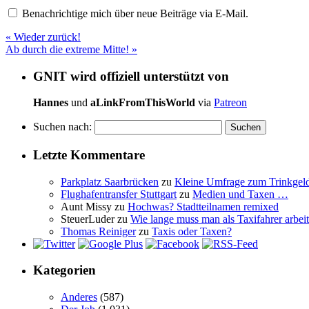
Benachrichtige mich über neue Beiträge via E-Mail.
«
Wieder zurück!
Ab durch die extreme Mitte!
»
GNIT wird offiziell unterstützt von
Hannes
und
aLinkFromThisWorld
via
Patreon
Suchen nach:
Letzte Kommentare
Parkplatz Saarbrücken
zu
Kleine Umfrage zum Trinkgel
Flughafentransfer Stuttgart
zu
Medien und Taxen …
Aunt Missy
zu
Hochwas? Stadtteilnamen remixed
SteuerLuder
zu
Wie lange muss man als Taxifahrer arbeit
Thomas Reiniger
zu
Taxis oder Taxen?
Kategorien
Anderes
(587)