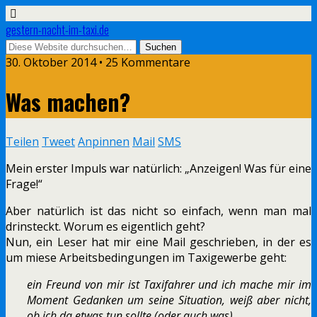
gestern-nacht-im-taxi.de
30. Oktober 2014 • 25 Kommentare
Was machen?
Teilen
Tweet
Anpinnen
Mail
SMS
Mein erster Impuls war natürlich: „Anzeigen! Was für eine
Frage!“
Aber natürlich ist das nicht so einfach, wenn man mal
drinsteckt. Worum es eigentlich geht?
Nun, ein Leser hat mir eine Mail geschrieben, in der es
um miese Arbeitsbedingungen im Taxigewerbe geht:
ein Freund von mir ist Taxifahrer und ich mache mir im
Moment Gedanken um seine Situation, weiß aber nicht,
ob ich da etwas tun sollte (oder auch was).