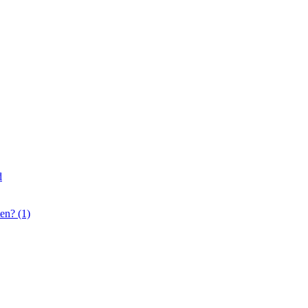
d
en? (1)