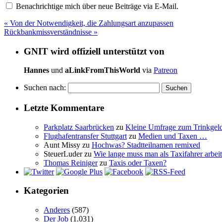
Benachrichtige mich über neue Beiträge via E-Mail.
«
Von der Notwendigkeit, die Zahlungsart anzupassen
Rückbankmissverständnisse
»
GNIT wird offiziell unterstützt von
Hannes
und
aLinkFromThisWorld
via
Patreon
Suchen nach:
Letzte Kommentare
Parkplatz Saarbrücken
zu
Kleine Umfrage zum Trinkgel
Flughafentransfer Stuttgart
zu
Medien und Taxen …
Aunt Missy
zu
Hochwas? Stadtteilnamen remixed
SteuerLuder
zu
Wie lange muss man als Taxifahrer arbeit
Thomas Reiniger
zu
Taxis oder Taxen?
Kategorien
Anderes
(587)
Der Job
(1.031)