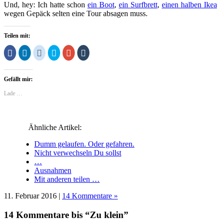
Und, hey: Ich hatte schon
ein Boot
,
ein Surfbrett
,
einen halben Ikea
wegen Gepäck selten eine Tour absagen muss.
Teilen mit:
Klick,
Klick,
Klick,
Klick,
Zum
Klick,
um
um
um
um
Teilen
um
auf
auf
auf
über
auf
auf
Facebook
LinkedIn
Reddit
Twitter
Google+
Tumblr
zu
zu
zu
zu
anklicken
zu
Gefällt mir:
teilen
teilen
teilen
teilen
(Wird
teilen
(Wird
(Wird
(Wird
(Wird
in
(Wird
in
in
in
in
neuem
in
Lade …
neuem
neuem
neuem
neuem
Fenster
neuem
Fenster
Fenster
Fenster
Fenster
geöffnet)
Fenster
geöffnet)
geöffnet)
geöffnet)
geöffnet)
geöffnet)
Ähnliche Artikel:
Dumm gelaufen. Oder gefahren.
Nicht verwechseln Du sollst
…
Ausnahmen
Mit anderen teilen …
11. Februar 2016 |
14 Kommentare »
14 Kommentare bis “Zu klein”