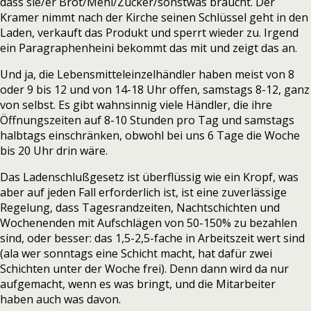
dass sie/er Brot/Mehl/Zucker/sonstwas braucht. Der
Kramer nimmt nach der Kirche seinen Schlüssel geht in den
Laden, verkauft das Produkt und sperrt wieder zu. Irgend
ein Paragraphenheini bekommt das mit und zeigt das an.
Und ja, die Lebensmitteleinzelhändler haben meist von 8
oder 9 bis 12 und von 14-18 Uhr offen, samstags 8-12, ganz
von selbst. Es gibt wahnsinnig viele Händler, die ihre
Öffnungszeiten auf 8-10 Stunden pro Tag und samstags
halbtags einschränken, obwohl bei uns 6 Tage die Woche
bis 20 Uhr drin wäre.
Das Ladenschlußgesetz ist überflüssig wie ein Kropf, was
aber auf jeden Fall erforderlich ist, ist eine zuverlässige
Regelung, dass Tagesrandzeiten, Nachtschichten und
Wochenenden mit Aufschlägen von 50-150% zu bezahlen
sind, oder besser: das 1,5-2,5-fache in Arbeitszeit wert sind
(ala wer sonntags eine Schicht macht, hat dafür zwei
Schichten unter der Woche frei). Denn dann wird da nur
aufgemacht, wenn es was bringt, und die Mitarbeiter
haben auch was davon.