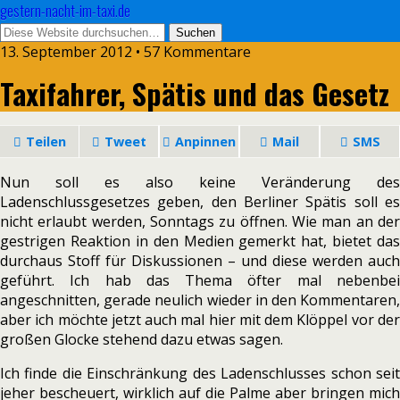
gestern-nacht-im-taxi.de
13. September 2012 • 57 Kommentare
Taxifahrer, Spätis und das Gesetz
Teilen
Tweet
Anpinnen
Mail
SMS
Nun soll es also keine Veränderung des
Ladenschlussgesetzes geben, den Berliner Spätis soll es
nicht erlaubt werden, Sonntags zu öffnen. Wie man an der
gestrigen Reaktion in den Medien gemerkt hat, bietet das
durchaus Stoff für Diskussionen – und diese werden auch
geführt. Ich hab das Thema öfter mal nebenbei
angeschnitten, gerade neulich wieder in den Kommentaren,
aber ich möchte jetzt auch mal hier mit dem Klöppel vor der
großen Glocke stehend dazu etwas sagen.
Ich finde die Einschränkung des Ladenschlusses schon seit
jeher bescheuert, wirklich auf die Palme aber bringen mich