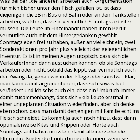
Was bei der „die anderen arbeiten auch“-Argumentation
für mich bisher unter den Tisch gefallen ist, ist dass
diejenigen, die zB in Bus und Bahn oder an den Tankstellen
arbeiten, wußten, dass sie vermutlich Sonntags arbeiten
müssen. Die Leute im Einzelhandel haben ihren Beruf
vermutlich auch mit dem Hintergedanken gewählt,
Sonntags eben frei zu haben, außer an vielleicht ein, zwei
Sonderaktionen pro Jahr plus vielleicht der gelegentlichen
Inventur. Es ist in meinen Augen utopisch, dass sich die
VerkäuferInnen dann aussuchen können, ob sie Sonntags
arbeiten oder nicht, sobald das kippt, wär vermutlich auch
der Zwang da, genau wie in der Pflege oder sonstwo. Klar,
man kann damit argumentieren, dass sich sowas halt
verändert und ich sehs auch ein, dass ein Umbruch immer
damit zusammenhängt, dass sich viele Leute erstmal in
einer ungeplanten Situation wiederfinden, aber ich denke
eben schon, dass man damit denjenigen mit Familie echt ins
Fleisch schneidet. Es kommt ja auch noch hinzu, dass dann
optimalerweise Kitas und Krippen oder Horte auch
Sonntags auf haben müssten, damit alleinerziehende
Eltern ihre Kinder dort unterbringen können, wenn sie