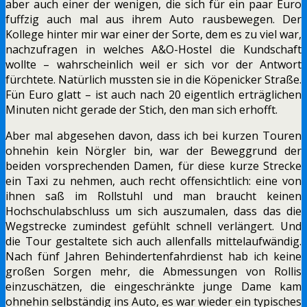
aber auch einer der wenigen, die sich für ein paar Euro
fuffzig auch mal aus ihrem Auto rausbewegen. Der
Kollege hinter mir war einer der Sorte, dem es zu viel war,
nachzufragen in welches A&O-Hostel die Kundschaft
wollte – wahrscheinlich weil er sich vor der Antwort
fürchtete. Natürlich mussten sie in die Köpenicker Straße.
Fün Euro glatt – ist auch nach 20 eigentlich erträglichen
Minuten nicht gerade der Stich, den man sich erhofft.
Aber mal abgesehen davon, dass ich bei kurzen Touren
ohnehin kein Nörgler bin, war der Beweggrund der
beiden vorsprechenden Damen, für diese kurze Strecke
ein Taxi zu nehmen, auch recht offensichtlich: eine von
ihnen saß im Rollstuhl und man braucht keinen
Hochschulabschluss um sich auszumalen, dass das die
Wegstrecke zumindest gefühlt schnell verlängert. Und
die Tour gestaltete sich auch allenfalls mittelaufwändig.
Nach fünf Jahren Behindertenfahrdienst hab ich keine
großen Sorgen mehr, die Abmessungen von Rollis
einzuschätzen, die eingeschränkte junge Dame kam
ohnehin selbständig ins Auto, es war wieder ein typisches