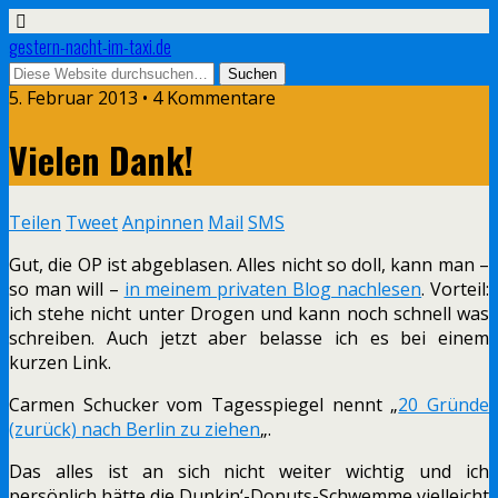
gestern-nacht-im-taxi.de
5. Februar 2013 • 4 Kommentare
Vielen Dank!
Teilen
Tweet
Anpinnen
Mail
SMS
Gut, die OP ist abgeblasen. Alles nicht so doll, kann man –
so man will –
in meinem privaten Blog nachlesen
. Vorteil:
ich stehe nicht unter Drogen und kann noch schnell was
schreiben. Auch jetzt aber belasse ich es bei einem
kurzen Link.
Carmen Schucker vom Tagesspiegel nennt „
20 Gründe
(zurück) nach Berlin zu ziehen
„.
Das alles ist an sich nicht weiter wichtig und ich
persönlich hätte die Dunkin‘-Donuts-Schwemme vielleicht