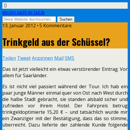
gestern-nacht-im-taxi.de
13. Januar 2012 • 5 Kommentare
Trinkgeld aus der Schüssel?
Teilen
Tweet
Anpinnen
Mail
SMS
Das ist jetzt vielleicht ein etwas verstörender Eintrag. Vor
allem für Saarländer.
Es ist nicht viel passiert während der Tour. Ich hab ein
paar junge Männer einmal quer von Ost nach West durch
die halbe Stadt gebracht, sie standen alsbald sicher und
zufrieden vor ihrem Hotel. Der Fahrpreis betrug
trinkgeldoptimierte 15,20 € – und tatsächlich wurde mir
ein Zwanziger mit der Bestätigung, dass das so stimme,
überreicht. Dazu lieferte der zahlende Kunde folgende