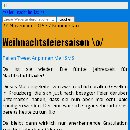
gestern-nacht-im-taxi.de
27. November 2015 • 7 Kommentare
Weihnachtsfeiersaison \o/
Teilen
Tweet
Anpinnen
Mail
SMS
Da ist sie wieder: Die fünfte Jahreszeit für
Nachtschichttaxler!
Dieses Mal eingeleitet von zwei reichlich prallen Gesellen
in Kreuzberg, die sich just nach besagter Feier darüber
unterhalten haben, dass sie nun aber mal echt bald
kündigen würden. Der eine war sich sogar sehr sicher, es
bereits heute zu tun. 0.o
Da bleibt dann wirklich nur anerkennende Gratulation
zum Betriebsklima. Oder so.