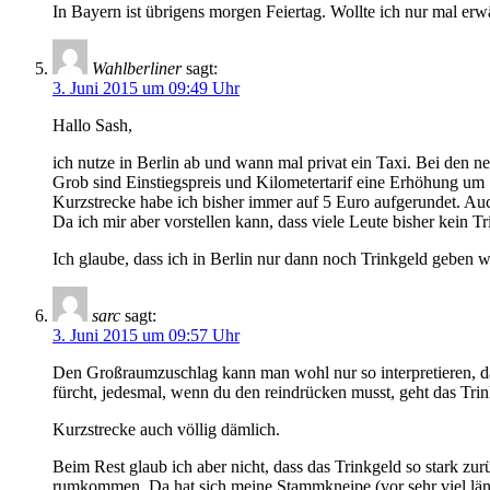
In Bayern ist übrigens morgen Feiertag. Wollte ich nur mal erwä
Wahlberliner
sagt:
3. Juni 2015 um 09:49 Uhr
Hallo Sash,
ich nutze in Berlin ab und wann mal privat ein Taxi. Bei den neu
Grob sind Einstiegspreis und Kilometertarif eine Erhöhung um 
Kurzstrecke habe ich bisher immer auf 5 Euro aufgerundet. Auc
Da ich mir aber vorstellen kann, dass viele Leute bisher kein T
Ich glaube, dass ich in Berlin nur dann noch Trinkgeld geben w
sarc
sagt:
3. Juni 2015 um 09:57 Uhr
Den Großraumzuschlag kann man wohl nur so interpretieren, das
fürcht, jedesmal, wenn du den reindrücken musst, geht das Tri
Kurzstrecke auch völlig dämlich.
Beim Rest glaub ich aber nicht, dass das Trinkgeld so stark zu
rumkommen. Da hat sich meine Stammkneipe (vor sehr viel länge