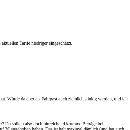
aktuellen Tarife niedriger eingeschätzt.
at. Würde da aber als Fahrgast auch ziemlich stinkig werden, und ich
der? Da sollten also doch hinreichend krumme Beträge bei
 auf 2€ angehoben haben. Das ist halt maximal dämlich (und hat auch