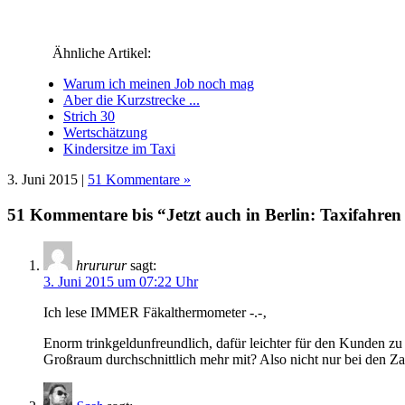
Fenster
Fenster
Fenster
Fenster
geöffnet)
Fenster
geöffnet)
geöffnet)
geöffnet)
geöffnet)
geöffnet)
Ähnliche Artikel:
Warum ich meinen Job noch mag
Aber die Kurzstrecke ...
Strich 30
Wertschätzung
Kindersitze im Taxi
3. Juni 2015 |
51 Kommentare »
51 Kommentare bis “Jetzt auch in Berlin: Taxifahren 
hrururur
sagt:
3. Juni 2015 um 07:22 Uhr
Ich lese IMMER Fäkalthermometer -.-‚
Enorm trinkgeldunfreundlich, dafür leichter für den Kunden zu 
Großraum durchschnittlich mehr mit? Also nicht nur bei den Zaf