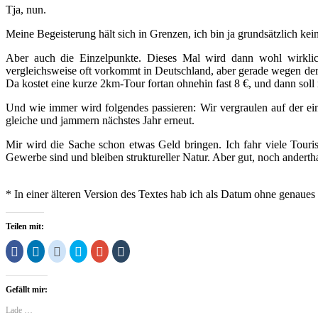
Tja, nun.
Meine Begeisterung hält sich in Grenzen, ich bin ja grundsätzlich ke
Aber auch die Einzelpunkte. Dieses Mal wird dann wohl wirklic
vergleichsweise oft vorkommt in Deutschland, aber gerade wegen der 
Da kostet eine kurze 2km-Tour fortan ohnehin fast 8 €, und dann sol
Und wie immer wird folgendes passieren: Wir vergraulen auf der ei
gleiche und jammern nächstes Jahr erneut.
Mir wird die Sache schon etwas Geld bringen. Ich fahr viele Touris
Gewerbe sind und bleiben struktureller Natur. Aber gut, noch andert
* In einer älteren Version des Textes hab ich als Datum ohne genaues
Teilen mit:
Klick,
Klick,
Klick,
Klick,
Zum
Klick,
um
um
um
um
Teilen
um
auf
auf
auf
über
auf
auf
Facebook
LinkedIn
Reddit
Twitter
Google+
Tumblr
zu
zu
zu
zu
anklicken
zu
Gefällt mir:
teilen
teilen
teilen
teilen
(Wird
teilen
(Wird
(Wird
(Wird
(Wird
in
(Wird
in
in
in
in
neuem
in
Lade …
neuem
neuem
neuem
neuem
Fenster
neuem