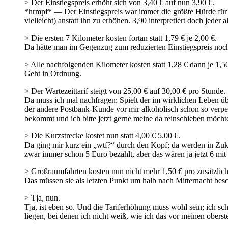
> Der Einstiegspreis erhöht sich von 3,40 € auf nun 3,90 €.
*hrmpf* — Der Einstiegspreis war immer die größte Hürde für m
vielleicht) anstatt ihn zu erhöhen. 3,90 interpretiert doch jeder a
> Die ersten 7 Kilometer kosten fortan statt 1,79 € je 2,00 €.
Da hätte man im Gegenzug zum reduzierten Einstiegspreis noc
> Alle nachfolgenden Kilometer kosten statt 1,28 € dann je 1,50
Geht in Ordnung.
> Der Wartezeittarif steigt von 25,00 € auf 30,00 € pro Stunde.
Da muss ich mal nachfragen: Spielt der im wirklichen Leben übe
der andere Postbank-Kunde vor mir alkoholisch schon so verpeil
bekommt und ich bitte jetzt gerne meine da reinschieben möcht
> Die Kurzstrecke kostet nun statt 4,00 € 5.00 €.
Da ging mir kurz ein „wtf?“ durch den Kopf; da werden in Zuku
zwar immer schon 5 Euro bezahlt, aber das wären ja jetzt 6 mit 
> Großraumfahrten kosten nun nicht mehr 1,50 € pro zusätzlich
Das müssen sie als letzten Punkt um halb nach Mitternacht bes
> Tja, nun.
Tja, ist eben so. Und die Tariferhöhung muss wohl sein; ich sc
liegen, bei denen ich nicht weiß, wie ich das vor meinen obers