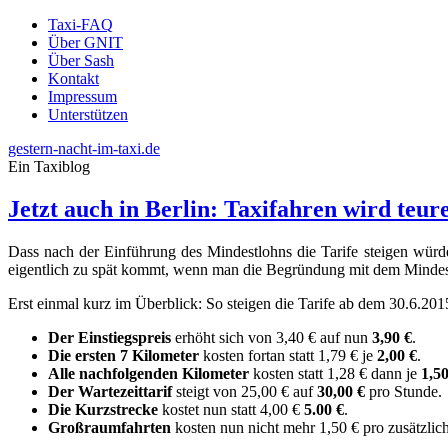
Taxi-FAQ
Über GNIT
Über Sash
Kontakt
Impressum
Unterstützen
gestern-nacht-im-taxi.de
Ein Taxiblog
Jetzt auch in Berlin: Taxifahren wird teur
Dass nach der Einführung des Mindestlohns die Tarife steigen würd
eigentlich zu spät kommt, wenn man die Begründung mit dem Mindest
Erst einmal kurz im Überblick: So steigen die Tarife ab dem 30.6.201
Der Einstiegspreis
erhöht sich von 3,40 € auf nun
3,90 €
.
Die ersten 7 Kilometer
kosten fortan statt 1,79 € je
2,00 €
.
Alle nachfolgenden Kilometer
kosten statt 1,28 € dann je
1,50
Der Wartezeittarif
steigt von 25,00 € auf
30,00 €
pro Stunde.
Die Kurzstrecke
kostet nun statt 4,00 €
5.00 €
.
Großraumfahrten
kosten nun nicht mehr 1,50 € pro zusätzlic