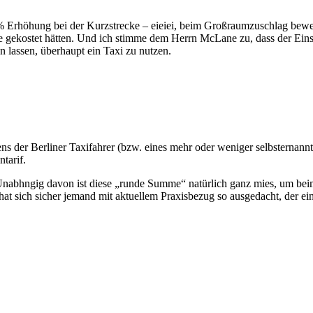
 Erhöhung bei der Kurzstrecke – eieiei, beim Großraumzuschlag beweg
gekostet hätten. Und ich stimme dem Herrn McLane zu, dass der Einsti
 lassen, überhaupt ein Taxi zu nutzen.
s der Berliner Taxifahrer (bzw. eines mehr oder weniger selbsternann
tarif.
nabhngig davon ist diese „runde Summe“ natürlich ganz mies, um bei
t sich sicher jemand mit aktuellem Praxisbezug so ausgedacht, der e