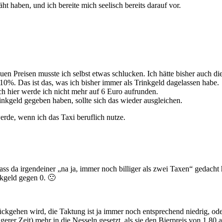
ht haben, und ich bereite mich seelisch bereits darauf vor.
en Preisen musste ich selbst etwas schlucken. Ich hätte bisher auch die 
10%. Das ist das, was ich bisher immer als Trinkgeld dagelassen habe.
h hier werde ich nicht mehr auf 6 Euro aufrunden.
rinkgeld gegeben haben, sollte sich das wieder ausgleichen.
erde, wenn ich das Taxi beruflich nutze.
s da irgendeiner „na ja, immer noch billiger als zwei Taxen“ gedacht h
nkgeld gegen 0. 🙁
rückgehen wird, die Taktung ist ja immer noch entsprechend niedrig, o
rer Zeit) mehr in die Nesseln gesetzt, als sie den Bierpreis von 1,80