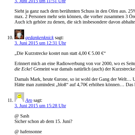
3. Juni 2015 um 11:51 Uhr
Sieht ja ganz nach dem berühmten Schuss in den Ofen aus. 25%
max. 2 Personen mehr sein können, die vorher zusammen 3 Öre 
Auch ich gehöre zu denen, die sich insbesondere davon abhalten
gedankenknick
sagt:
3. Juni 2015 um 12:31 Uhr
„Die Kurzstrecke kostet nun statt 4,00 € 5.00 €“
Erinnert mich an eine Radiowerbung von vor 2000, wo es Seiten
die Ecke!
Gemeint war damals natürlich (auch) der Kurzstrecken
Damals Mark, heute €urone, so ist wohl der Gang der Welt… U
Hätte man zumindest „bloß“ auf 4,70€ erhöhen können… Das ha
Aro
sagt:
3. Juni 2015 um 15:28 Uhr
@ Sash
Sicher schon ab dem 15. Juni?
@ hafensonne