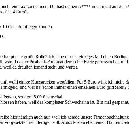
ich, ein Taxi zu nehmen. Du hast deinen A**** noch nicht auf dem Sit
ls „fast 4 Euro“.
h 10 Cent drauflegen können.
 €.
rhaupt eine große Rolle? Ich habe nur ein einziges Mal einen Berliner
t war, dass der Postbank-Automat dem seine Karte gefressen hat, und er
e, weil da draußen jemand steht und wartet.
nft wohl einige Kurzstrecken wegfallen. Für 5 Euro wink ich nicht, da
Trinkgeld, und wer hat schon immer einen einzelnen Euro griffbereit? S
e Person, sondern 5,00 € pauschal.
chlossen haben, weil das kompletter Schwachsinn ist. Bin mal gespannt
hreibe hier nämlich auch nur, weil ich gerade unsere Firmenbuchhaltun
ten Vorgesetzten rechtfertigen soll. Autos kosten eben einen Haufen G