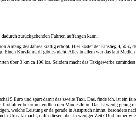
die dadurch zurückgehenden Fahrten auffangen kann.
hon Anfang des Jahres kräftig erhöht. Hier kostet der Einstieg 4,50 €,
. Einen Kurzfahrtarif gibt es nicht. Alles in allem war das laut Medie
e Fahrten über 3 km ca 10€ los. Seitdem macht das Taxigewerbe zumindes
al 5 Euro und spart damit das zweite Taxi. Das, finde ich, ist ein fai
er Taxifahrer bekommt endlich den Mindestlohn. Das ist wenig genug u
rtigen, welche Leistung er da gerade in Anspruch nimmt, besonders na
 mehr Umsatz macht, dafür diesen aber in weniger Zeit? Und immer wied