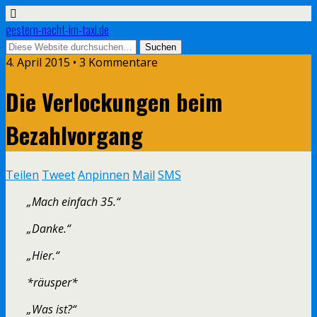
gestern-nacht-im-taxi.de
4. April 2015 • 3 Kommentare
Die Verlockungen beim
Bezahlvorgang
Teilen
Tweet
Anpinnen
Mail
SMS
„Mach einfach 35.“
„Danke.“
„Hier.“
*räusper*
„Was ist?“