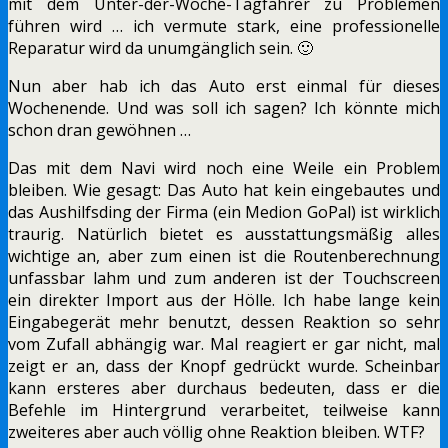
mit dem Unter-der-Woche-Tagfahrer zu Problemen
führen wird … ich vermute stark, eine professionelle
Reparatur wird da unumgänglich sein. 🙂
Nun aber hab ich das Auto erst einmal für dieses
Wochenende. Und was soll ich sagen? Ich könnte mich
schon dran gewöhnen …
Das mit dem Navi wird noch eine Weile ein Problem
bleiben. Wie gesagt: Das Auto hat kein eingebautes und
das Aushilfsding der Firma (ein Medion GoPal) ist wirklich
traurig. Natürlich bietet es ausstattungsmäßig alles
wichtige an, aber zum einen ist die Routenberechnung
unfassbar lahm und zum anderen ist der Touchscreen
ein direkter Import aus der Hölle. Ich habe lange kein
Eingabegerät mehr benutzt, dessen Reaktion so sehr
vom Zufall abhängig war. Mal reagiert er gar nicht, mal
zeigt er an, dass der Knopf gedrückt wurde. Scheinbar
kann ersteres aber durchaus bedeuten, dass er die
Befehle im Hintergrund verarbeitet, teilweise kann
zweiteres aber auch völlig ohne Reaktion bleiben. WTF?