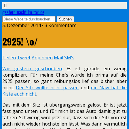
gestern-nacht-im-taxi.de
5. Dezember 2014 • 3 Kommentare
2925! \o/
Teilen
Tweet
Anpinnen
Mail
SMS
Wie gestern geschrieben
: Es ist gerade ein wenig
kompliziert. Für meine Chefs würde ich prima auf die
2925 passen, so ganz reibungslos lief das bisher aber
nicht:
Der Sitz wollte nicht passen
und
ein Navi hat die
Kiste auch nicht
.
Das mit dem Sitz ist übergangsweise gelöst. Er ist jetzt
fast ganz unten und für mich ist das Auto damit gut zu
fahren. Schwierig wird jetzt nur, dass sich der Sitz vorerst
auch nicht wieder hochstellen lässt. Was dann vermutlich