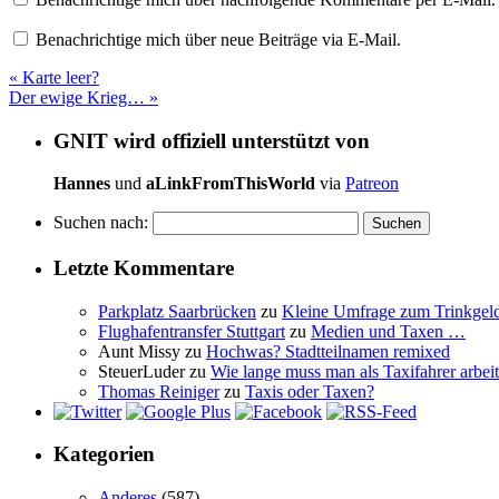
Benachrichtige mich über neue Beiträge via E-Mail.
«
Karte leer?
Der ewige Krieg…
»
GNIT wird offiziell unterstützt von
Hannes
und
aLinkFromThisWorld
via
Patreon
Suchen nach:
Letzte Kommentare
Parkplatz Saarbrücken
zu
Kleine Umfrage zum Trinkgel
Flughafentransfer Stuttgart
zu
Medien und Taxen …
Aunt Missy
zu
Hochwas? Stadtteilnamen remixed
SteuerLuder
zu
Wie lange muss man als Taxifahrer arbeit
Thomas Reiniger
zu
Taxis oder Taxen?
Kategorien
Anderes
(587)