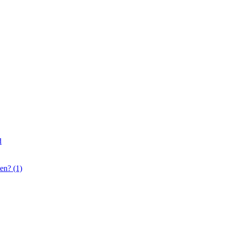
d
en? (1)