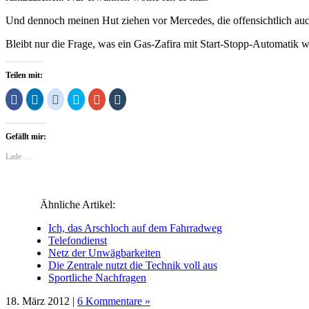
Und dennoch meinen Hut ziehen vor Mercedes, die offensichtlich auc
Bleibt nur die Frage, was ein Gas-Zafira mit Start-Stopp-Automatik 
Teilen mit:
Klick,
Klick,
Klick,
Klick,
Zum
Klick,
um
um
um
um
Teilen
um
auf
auf
auf
über
auf
auf
Facebook
LinkedIn
Reddit
Twitter
Google+
Tumblr
zu
zu
zu
zu
anklicken
zu
Gefällt mir:
teilen
teilen
teilen
teilen
(Wird
teilen
(Wird
(Wird
(Wird
(Wird
in
(Wird
in
in
in
in
neuem
in
Lade …
neuem
neuem
neuem
neuem
Fenster
neuem
Fenster
Fenster
Fenster
Fenster
geöffnet)
Fenster
geöffnet)
geöffnet)
geöffnet)
geöffnet)
geöffnet)
Ähnliche Artikel:
Ich, das Arschloch auf dem Fahrradweg
Telefondienst
Netz der Unwägbarkeiten
Die Zentrale nutzt die Technik voll aus
Sportliche Nachfragen
18. März 2012 |
6 Kommentare »