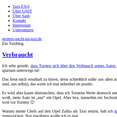
Taxi-FAQ
Über GNIT
Über Sash
Kontakt
Impressum
Unterstützen
gestern-nacht-im-taxi.de
Ein Taxiblog
Verbraucht
Ich sehe gerade,
dass Torsten sich über den Verbrauch seines Autos 
sparsam unterwegs ist!
Das freut mich ernsthaft zu hören, denn schließlich sollte uns alle
sind, uns selbst), das werte ich mal nebenbei als positiv.
Es wird aber kaum überraschen, dass ich Torstens Werte dennoch unt
weiß, mein Auto ist „nur“ ein Opel. Aber hey, immerhin ein Sechssit
weit vor Torsten 🙂
Warum meine Chefs auf den Opel Zafira als Taxi setzen, hab ich
i
rumzuzicken. Nur erwähnen wollte ich es mal.