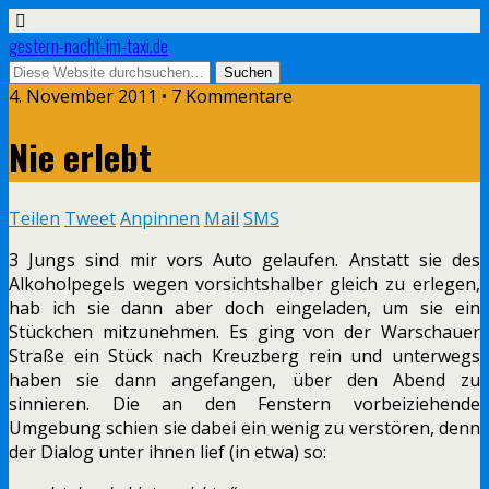
gestern-nacht-im-taxi.de
4. November 2011 • 7 Kommentare
Nie erlebt
Teilen
Tweet
Anpinnen
Mail
SMS
3 Jungs sind mir vors Auto gelaufen. Anstatt sie des
Alkoholpegels wegen vorsichtshalber gleich zu erlegen,
hab ich sie dann aber doch eingeladen, um sie ein
Stückchen mitzunehmen. Es ging von der Warschauer
Straße ein Stück nach Kreuzberg rein und unterwegs
haben sie dann angefangen, über den Abend zu
sinnieren. Die an den Fenstern vorbeiziehende
Umgebung schien sie dabei ein wenig zu verstören, denn
der Dialog unter ihnen lief (in etwa) so: