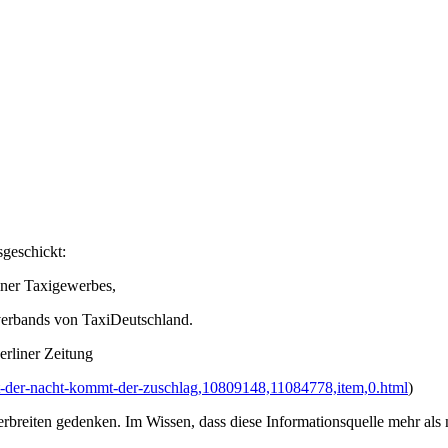
sgeschickt:
iner Taxigewerbes,
verbands von TaxiDeutschland.
erliner Zeitung
-mit-der-nacht-kommt-der-zuschlag,10809148,11084778,item,0.html
)
breiten gedenken. Im Wissen, dass diese Informationsquelle mehr als nu