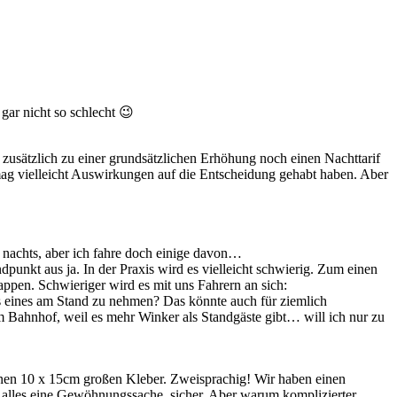
gar nicht so schlecht 😉
 zusätzlich zu einer grundsätzlichen Erhöhung noch einen Nachttarif
mag vielleicht Auswirkungen auf die Entscheidung gehabt haben. Aber
ie nachts, aber ich fahre doch einige davon…
dpunkt aus ja. In der Praxis wird es vielleicht schwierig. Zum einen
appen. Schwieriger wird es mit uns Fahrern an sich:
 eines am Stand zu nehmen? Das könnte auch für ziemlich
 Bahnhof, weil es mehr Winker als Standgäste gibt… will ich nur zu
f einen 10 x 15cm großen Kleber. Zweisprachig! Wir haben einen
st alles eine Gewöhnungssache, sicher. Aber warum komplizierter,