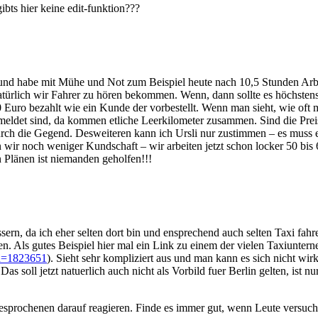
bts hier keine edit-funktion???
er und habe mit Mühe und Not zum Beispiel heute nach 10,5 Stunden Ar
natürlich wir Fahrer zu hören bekommen. Wenn, dann sollte es höchstens
Euro bezahlt wie ein Kunde der vorbestellt. Wenn man sieht, wie oft 
meldet sind, da kommen etliche Leerkilometer zusammen. Sind die Preis
urch die Gegend. Desweiteren kann ich Ursli nur zustimmen – es muss e
n wir noch weniger Kundschaft – wir arbeiten jetzt schon locker 50 bi
Plänen ist niemanden geholfen!!!
ern, da ich eher selten dort bin und ensprechend auch selten Taxi fahre.
en. Als gutes Beispiel hier mal ein Link zu einem der vielen Taxiunt
id=1823651
). Sieht sehr kompliziert aus und man kann es sich nicht wir
soll jetzt natuerlich auch nicht als Vorbild fuer Berlin gelten, ist nu
esprochenen darauf reagieren. Finde es immer gut, wenn Leute versuche