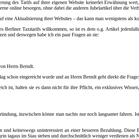
derung des Tarifs auf ihrer eigenen Website keinerlei Erwähnung wert
 gerne online besorgen, ohne dabei die anderen Jubelartikel über die Ve
uf eine Aktualisierung ihrer Websites – das kann man wenigstens als k
 Berliner Taxitarifs willkommen, so ist es dem o.g. Artikel jedenfal
zen und deswegen habe ich ein paar Fragen an sie:
 von Herrn Berndt.
hlag schon eingereicht wurde und an Herrn Berndt geht direkt die Frage
ich ist, halten sie es dann nicht für ihre Pflicht, ein exklusives Wiss
ründung, inzwischen könne man nachts nur noch langsamer fahren. Ist i
in und keineswegs uninteressiert an einer besseren Bezahlung. Diese 
ein tagaus im Stau stehen und durchschnittlich weniger verdienen als N