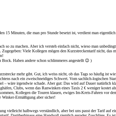
n 15 Minuten, die man pro Stunde besetzt ist, verdient man eigentlich 
ach so zu machen. Aber ich versteh einfach nicht, wieso man unbedingt
ss. Zugegeben: Viele Kollegen mögen den Kurzstreckentarif nicht, das 
en!
en Bock. Haben andere schon schlimmeres angestellt 😉 )
Kurzstrecke mehr gibt. Gut, ich weiss nicht, ob das Tags so häufig ist w
rachtens nach ein zweischneidiges Schwert. Vom sachlich-logischen Stan
el – wäre irgendwie schade. Aber gut: Das wird auf Dauer natürlich kl
äfen, Clubs, wenn das Ranwinken eines Taxis 2 € weniger kostet als
rkommen, Kollegen die Touren klauen, ewiges Im-Kreis-Fahren vor dem
ne Winker-Ermäßigung aber sicher!
tung vielleicht halbwegs verständlich, aber bei uns passt der Tarif au
ertarif. Darüberhinaus eine Handvoll ziemlich gerader Zuschläge. Es i