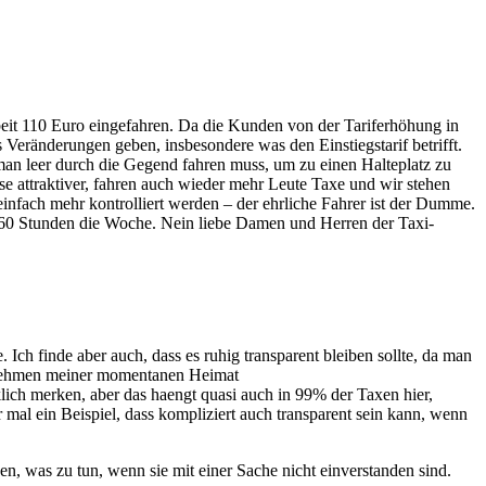
beit 110 Euro eingefahren. Da die Kunden von der Tariferhöhung in
 Veränderungen geben, insbesondere was den Einstiegstarif betrifft.
man leer durch die Gegend fahren muss, um zu einen Halteplatz zu
e attraktiver, fahren auch wieder mehr Leute Taxe und wir stehen
infach mehr kontrolliert werden – der ehrliche Fahrer ist der Dumme.
s 60 Stunden die Woche. Nein liebe Damen und Herren der Taxi-
 Ich finde aber auch, dass es ruhig transparent bleiben sollte, da man
ernehmen meiner momentanen Heimat
klich merken, aber das haengt quasi auch in 99% der Taxen hier,
r mal ein Beispiel, dass kompliziert auch transparent sein kann, wenn
n, was zu tun, wenn sie mit einer Sache nicht einverstanden sind.