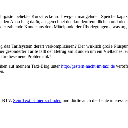
rgäste beliebte Kurzstrecke soll wegen mangelnder Speicherkapazi
gab den Ausschlag dafür, ausgerechnet den kundenfreundlichen und niede
ht der zahlende Kunde aus dem Mittelpunkt der Überlegungen etwas ar
g das Tarifsystem derart verkomplizieren? Der wirklich große Pluspunkt
ier gesonderter Tarife fällt der Betrug am Kunden um ein Vielfaches l
 für diese neue Problematik?
eiben auf meinem Taxi-Blog unter
http://gestern-nacht-im-taxi.de
veröffe
en.
der BTV.
Sein Text ist hier zu finden
und dürfte auch die Leute interessie