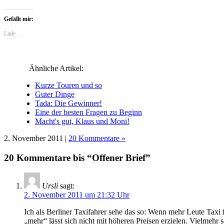
auf
auf
auf
über
auf
auf
Facebook
LinkedIn
Reddit
Twitter
Google+
Tumblr
zu
zu
zu
zu
anklicken
zu
Gefällt mir:
teilen
teilen
teilen
teilen
(Wird
teilen
(Wird
(Wird
(Wird
(Wird
in
(Wird
in
in
in
in
neuem
in
Lade …
neuem
neuem
neuem
neuem
Fenster
neuem
Fenster
Fenster
Fenster
Fenster
geöffnet)
Fenster
geöffnet)
geöffnet)
geöffnet)
geöffnet)
geöffnet)
Ähnliche Artikel:
Kurze Touren und so
Guter Dinge
Tada: Die Gewinner!
Eine der besten Fragen zu Beginn
Macht's gut, Klaus und Moni!
2. November 2011 |
20 Kommentare »
20 Kommentare bis “Offener Brief”
Ursli
sagt:
2. November 2011 um 21:32 Uhr
Ich als Berliner Taxifahrer sehe das so: Wenn mehr Leute Taxi 
„mehr“ lässt sich nicht mit höheren Preisen erzielen. Vielmehr