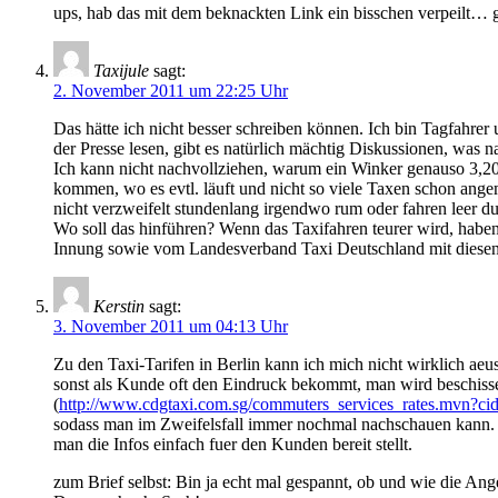
ups, hab das mit dem beknackten Link ein bisschen verpeilt… gi
Taxijule
sagt:
2. November 2011 um 22:25 Uhr
Das hätte ich nicht besser schreiben können. Ich bin Tagfahr
der Presse lesen, gibt es natürlich mächtig Diskussionen, was 
Ich kann nicht nachvollziehen, warum ein Winker genauso 3,20 
kommen, wo es evtl. läuft und nicht so viele Taxen schon ange
nicht verzweifelt stundenlang irgendwo rum oder fahren leer d
Wo soll das hinführen? Wenn das Taxifahren teurer wird, habe
Innung sowie vom Landesverband Taxi Deutschland mit diesen 
Kerstin
sagt:
3. November 2011 um 04:13 Uhr
Zu den Taxi-Tarifen in Berlin kann ich mich nicht wirklich aeuss
sonst als Kunde oft den Eindruck bekommt, man wird beschiss
(
http://www.cdgtaxi.com.sg/commuters_services_rates.mvn?c
sodass man im Zweifelsfall immer nochmal nachschauen kann. Das 
man die Infos einfach fuer den Kunden bereit stellt.
zum Brief selbst: Bin ja echt mal gespannt, ob und wie die Ang