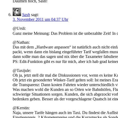
Daumen hoch, Sash!
Sash
sagt:
3. November 2011 um 04:37 Uhr
@Ursli:
Ganz meine Meinung: Das Problem ist die unbezahlte Zeit! In de
@Nathan:
Das mit dem „Hardware anpassen“ ist natürlich auch nicht einf
packt, wenn dann ein bislang eingeführter Tarif wegfallen mu
dann sollte man das sagen und nix über die Taxameter fabulier
PS: Edit-Funktion gibt es nur für mich, aber ich hab grad kein
@Taxijule:
Oh ja, jetzt stell dir mal die Diskussionen vor, wenn es keine 
Ob jetzt ein gesonderter Winker-Tarif gelten soll: Ist meines E
die Transparenz: Dann kosten Fahrten wieder unterschiedlich vi
Was machen wohl die Kunden an so Orten wie Bahnhöfen, Flugh
schwierige Situationen sorgen. Kunden, die sich abgezockt vo
bedenken geben. Besser als der vorgeschlagene Quatsch ist ei
@Kerstin:
Naja, unsere Tarife hängen auch im Taxi. Du findest die Auflis
Einstiegspreis, 2 Kilometerpreise und die Kurzstrecke als Sond