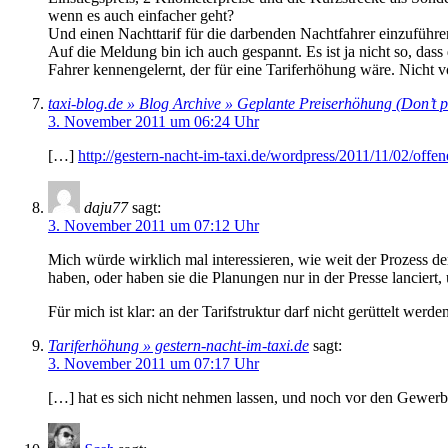
wenn es auch einfacher geht?
Und einen Nachttarif für die darbenden Nachtfahrer einzuführ
Auf die Meldung bin ich auch gespannt. Es ist ja nicht so, dass
Fahrer kennengelernt, der für eine Tariferhöhung wäre. Nicht vo
taxi-blog.de » Blog Archive » Geplante Preiserhöhung (Don’t pa
3. November 2011 um 06:24 Uhr
[…]
http://gestern-nacht-im-taxi.de/wordpress/2011/11/02/offene
daju77
sagt:
3. November 2011 um 07:12 Uhr
Mich würde wirklich mal interessieren, wie weit der Prozess de
haben, oder haben sie die Planungen nur in der Presse lancier
Für mich ist klar: an der Tarifstruktur darf nicht gerüttelt wer
Tariferhöhung » gestern-nacht-im-taxi.de
sagt:
3. November 2011 um 07:17 Uhr
[…] hat es sich nicht nehmen lassen, und noch vor den Gewerbe