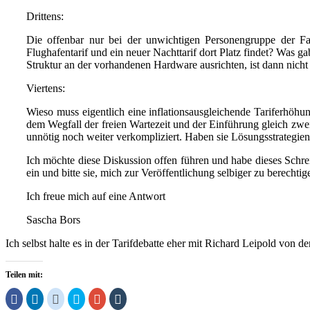
Drittens:
Die offenbar nur bei der unwichtigen Personengruppe der Fah
Flughafentarif und ein neuer Nachttarif dort Platz findet? Was 
Struktur an der vorhandenen Hardware ausrichten, ist dann nic
Viertens:
Wieso muss eigentlich eine inflationsausgleichende Tariferhöhun
dem Wegfall der freien Wartezeit und der Einführung gleich zwe
unnötig noch weiter verkompliziert. Haben sie Lösungsstrategien
Ich möchte diese Diskussion offen führen und habe dieses Schr
ein und bitte sie, mich zur Veröffentlichung selbiger zu berechtig
Ich freue mich auf eine Antwort
Sascha Bors
Ich selbst halte es in der Tarifdebatte eher mit Richard Leipold von 
Teilen mit:
Klick,
Klick,
Klick,
Klick,
Zum
Klick,
um
um
um
um
Teilen
um