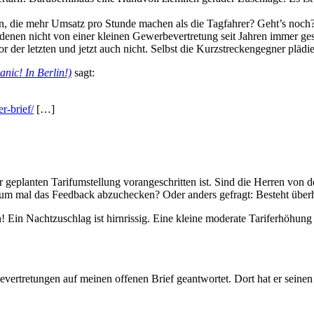
en, die mehr Umsatz pro Stunde machen als die Tagfahrer? Geht’s noch
 denen nicht von einer kleinen Gewerbevertretung seit Jahren immer gesag
r der letzten und jetzt auch nicht. Selbst die Kurzstreckengegner plädi
nic! In Berlin!)
sagt:
r-brief/
[…]
r geplanten Tarifumstellung vorangeschritten ist. Sind die Herren von 
t, um mal das Feedback abzuchecken? Oder anders gefragt: Besteht über
den! Ein Nachtzuschlag ist hirnrissig. Eine kleine moderate Tariferhöhung
vertretungen auf meinen offenen Brief geantwortet. Dort hat er seinen