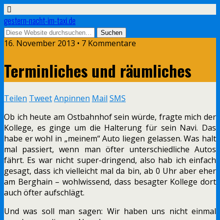
gestern-nacht-im-taxi.de
16. November 2013 • 7 Kommentare
Terminliches und räumliches
Teilen
Tweet
Anpinnen
Mail
SMS
Ob ich heute am Ostbahnhof sein würde, fragte mich der
Kollege, es ginge um die Halterung für sein Navi. Das
habe er wohl in „meinem“ Auto liegen gelassen. Was halt
mal passiert, wenn man öfter unterschiedliche Autos
fährt. Es war nicht super-dringend, also hab ich einfach
gesagt, dass ich vielleicht mal da bin, ab 0 Uhr aber eher
am Berghain – wohlwissend, dass besagter Kollege dort
auch öfter aufschlägt.
Und was soll man sagen: Wir haben uns nicht einmal