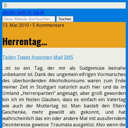
gestern-nacht-im-taxi.de
13. Mai 2010 • 5 Kommentare
Herrentag…
Teilen
Tweet
Anpinnen
Mail
SMS
…ist so ein Tag, der mir als Südgemüse beinahe
unbekannt ist. Dank des ungemein eifrigen Vormarsches
des überbordenden Alkoholkonsums waren zum Ende
meiner Zeit in Stuttgart natürlich auch hier und da im
Umland „Herrenpartien“ angesagt, aber groß geworden
bin ich im festen Glauben, dass es einfach ein Vatertag
wie auch der Muttertag ist. Man bastelt den Eltern
Geschenke, mehr gewollt als gekonnt, und hat
wahrscheinlich das ein oder andere Mal mit ausuferndem
Desinteresse gewisse Traumata ausgelöst. Also wenn die