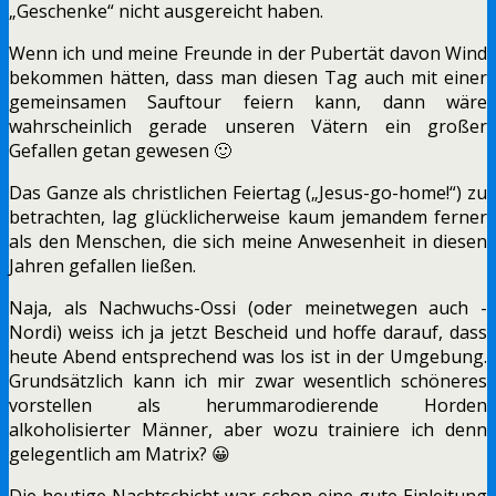
„Geschenke“ nicht ausgereicht haben.
Wenn ich und meine Freunde in der Pubertät davon Wind
bekommen hätten, dass man diesen Tag auch mit einer
gemeinsamen Sauftour feiern kann, dann wäre
wahrscheinlich gerade unseren Vätern ein großer
Gefallen getan gewesen 🙂
Das Ganze als christlichen Feiertag („Jesus-go-home!“) zu
betrachten, lag glücklicherweise kaum jemandem ferner
als den Menschen, die sich meine Anwesenheit in diesen
Jahren gefallen ließen.
Naja, als Nachwuchs-Ossi (oder meinetwegen auch -
Nordi) weiss ich ja jetzt Bescheid und hoffe darauf, dass
heute Abend entsprechend was los ist in der Umgebung.
Grundsätzlich kann ich mir zwar wesentlich schöneres
vorstellen als herummarodierende Horden
alkoholisierter Männer, aber wozu trainiere ich denn
gelegentlich am Matrix? 😀
Die heutige Nachtschicht war schon eine gute Einleitung