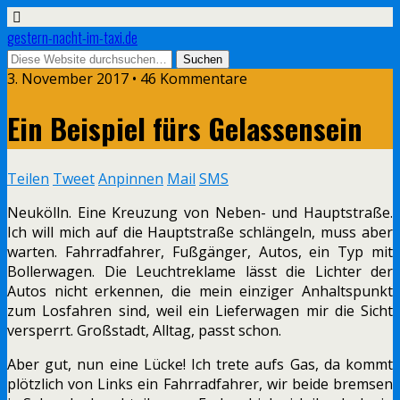
gestern-nacht-im-taxi.de
3. November 2017 • 46 Kommentare
Ein Beispiel fürs Gelassensein
Teilen
Tweet
Anpinnen
Mail
SMS
Neukölln. Eine Kreuzung von Neben- und Hauptstraße.
Ich will mich auf die Hauptstraße schlängeln, muss aber
warten. Fahrradfahrer, Fußgänger, Autos, ein Typ mit
Bollerwagen. Die Leuchtreklame lässt die Lichter der
Autos nicht erkennen, die mein einziger Anhaltspunkt
zum Losfahren sind, weil ein Lieferwagen mir die Sicht
versperrt. Großstadt, Alltag, passt schon.
Aber gut, nun eine Lücke! Ich trete aufs Gas, da kommt
plötzlich von Links ein Fahrradfahrer, wir beide bremsen