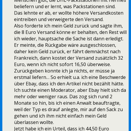
Menschen gibt, die DHL-Packstationen mit Hermes
beliefern und er lernt, was Packstationen sind.
Das lehnte er ab, er wollte höhere Versandkosten
eintreiben und verweigerte den Versand.
Also forderte ich mein Geld zurück und sagte ihm,
die 8 Euro Versand könne er behalten, den Rest will
ich wieder, hauptsache die Sache ist dann erledigt.
Er meinte, die Rückgabe wäre ausgeschlossen,
daher kein Geld zurück, er fährt demnächst nach
Frankreich, dann kostet der Versand zusätzlich 32
Euro, wenn ich nicht sofort 16,50 überweise.
Zurückgeben konnte ich ja nichts, er müsse ja
erstmal liefern… So erhielt u.a. ich eine Beschwerde
über Ebay, dass ich den Artikel nicht bezählt hätte.
Ich suchte einen Moderator, aber Ebay hielt sich da
mehr oder weniger raus. Das zog sich rund 2
Monate so hin, bis ich einen Anwalt beauftragte,
weil der Typ es drauf anlegte, mir auf den Sack zu
gehen und ich ihm nicht einfach mein Geld
überlassen wollte.
Jetzt habe ich ein Urteil, dass ich 44,50 Euro