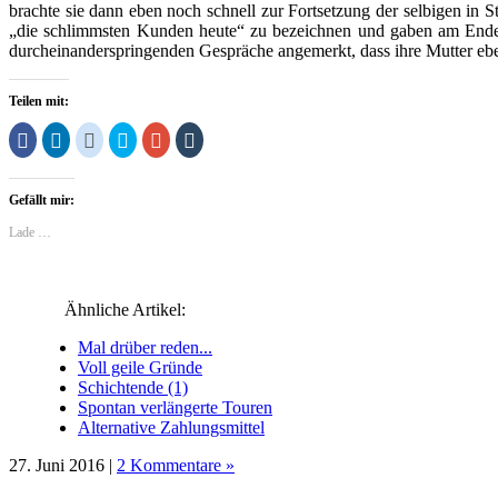
brachte sie dann eben noch schnell zur Fortsetzung der selbigen in St
„die schlimmsten Kunden heute“ zu bezeichnen und gaben am Ende g
durcheinanderspringenden Gespräche angemerkt, dass ihre Mutter ebe
Teilen mit:
Klick,
Klick,
Klick,
Klick,
Zum
Klick,
um
um
um
um
Teilen
um
auf
auf
auf
über
auf
auf
Facebook
LinkedIn
Reddit
Twitter
Google+
Tumblr
zu
zu
zu
zu
anklicken
zu
Gefällt mir:
teilen
teilen
teilen
teilen
(Wird
teilen
(Wird
(Wird
(Wird
(Wird
in
(Wird
in
in
in
in
neuem
in
Lade …
neuem
neuem
neuem
neuem
Fenster
neuem
Fenster
Fenster
Fenster
Fenster
geöffnet)
Fenster
geöffnet)
geöffnet)
geöffnet)
geöffnet)
geöffnet)
Ähnliche Artikel:
Mal drüber reden...
Voll geile Gründe
Schichtende (1)
Spontan verlängerte Touren
Alternative Zahlungsmittel
27. Juni 2016 |
2 Kommentare »