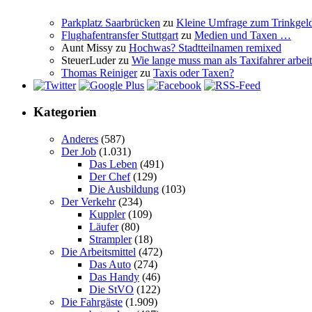
Parkplatz Saarbrücken
zu
Kleine Umfrage zum Trinkgel
Flughafentransfer Stuttgart
zu
Medien und Taxen …
Aunt Missy
zu
Hochwas? Stadtteilnamen remixed
SteuerLuder
zu
Wie lange muss man als Taxifahrer arbeit
Thomas Reiniger
zu
Taxis oder Taxen?
Kategorien
Anderes
(587)
Der Job
(1.031)
Das Leben
(491)
Der Chef
(129)
Die Ausbildung
(103)
Der Verkehr
(234)
Kuppler
(109)
Läufer
(80)
Strampler
(18)
Die Arbeitsmittel
(472)
Das Auto
(274)
Das Handy
(46)
Die StVO
(122)
Die Fahrgäste
(1.909)