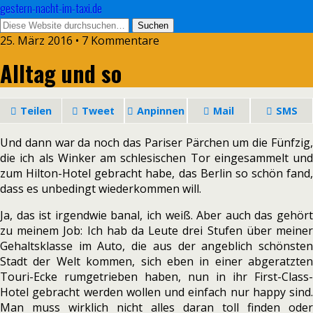
gestern-nacht-im-taxi.de
25. März 2016 • 7 Kommentare
Alltag und so
Teilen
Tweet
Anpinnen
Mail
SMS
Und dann war da noch das Pariser Pärchen um die Fünfzig,
die ich als Winker am schlesischen Tor eingesammelt und
zum Hilton-Hotel gebracht habe, das Berlin so schön fand,
dass es unbedingt wiederkommen will.
Ja, das ist irgendwie banal, ich weiß. Aber auch das gehört
zu meinem Job: Ich hab da Leute drei Stufen über meiner
Gehaltsklasse im Auto, die aus der angeblich schönsten
Stadt der Welt kommen, sich eben in einer abgeratzten
Touri-Ecke rumgetrieben haben, nun in ihr First-Class-
Hotel gebracht werden wollen und einfach nur happy sind.
Man muss wirklich nicht alles daran toll finden oder