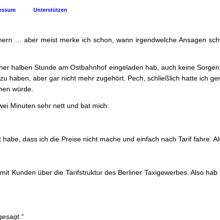
essum
Unterstützen
uchern … aber meist merke ich schon, wann irgendwelche Ansagen sch
ner halben Stunde am Ostbahnhof eingeladen hab, auch keine Sorgen ge
 haben, aber gar nicht mehr zugehört. Pech, schließlich hatte ich ger
ehen würde.
wei Minuten sehr nett und bat mich:
gt habe, dass ich die Preise nicht mache und einfach nach Tarif fahre. 
 mit Kunden über die Tarifstruktur des Berliner Taxigewerbes. Also hab
gesagt.“