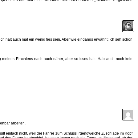
 ich halt auch mal ein wenig fies sein. Aber wie eingangs erwähnt: Ich seh schon
ung meines Erachtens nach auch näher, aber so isses halt. Hab auch noch kein
iehbar arbeiten.
t einfach nicht, weil der Fahrer zum Schluss irgendwelche Zuschläge im Kopf
iert den Fahrer beobachtet, hat man immer noch die Frage im Hinterkopf, ob der