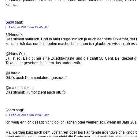
kann…..
Sash
sagt:
8. Februar 2016 um 19:45 Uhr
@Hendrik:
Das stimmt natürlich. Und in aller Regel bin ich ja auch der nette Erklärbär, d
zu, dass ich das nur bei Leuten mache, bei denen ich glaube zu wissen, ob es z
@Hans Olo:
Ja, ist so. Es gibt nur eine Zuschlagtaste und die zählt 50 Cent. Bei derze
Taxameter gesehen, bei dem das anders wäre.
@Harald:
Gibt’s auch Kommentatorengesocks?
@matehmatikos:
Das stimmt: Humor zieht auch oft. 🙂
Joern
sagt:
8. Februar 2016 um 19:47 Uhr
ich weiß ehrlich gesagt nicht, ob ich lachen oder weinen soll, wenn im Jahr 20
Mal werden kurz nach dem Losfahren oder bei Fahrtende irgendwelche Knöpfch
drauf addiert, von denen vorher nicht die Rede war. Und weil das nicht mal ei