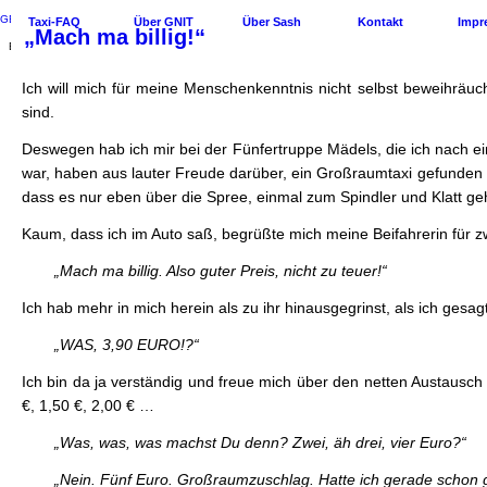
GESTERN-NACHT-IM-TAXI.DE
Taxi-FAQ
Über GNIT
Über Sash
Kontakt
Impr
„Mach ma billig!“
EIN TAXIBLOG
Ich will mich für meine Menschenkenntnis nicht selbst beweihrä
sind.
Deswegen hab ich mir bei der Fünfertruppe Mädels, die ich nach ei
war, haben aus lauter Freude darüber, ein Großraumtaxi gefunden zu
dass es nur eben über die Spree, einmal zum Spindler und Klatt g
Kaum, dass ich im Auto saß, begrüßte mich meine Beifahrerin für z
„Mach ma billig. Also guter Preis, nicht zu teuer!“
Ich hab mehr in mich herein als zu ihr hinausgegrinst, als ich gesa
„WAS, 3,90 EURO!?“
Ich bin da ja verständig und freue mich über den netten Austausch
€, 1,50 €, 2,00 € …
„Was, was, was machst Du denn? Zwei, äh drei, vier Euro?“
„Nein. Fünf Euro. Großraumzuschlag. Hatte ich gerade schon 