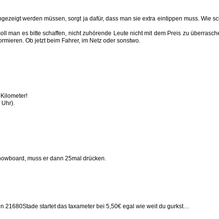
zeigt werden müssen, sorgt ja dafür, dass man sie extra eintippen muss. Wie sch
soll man es bitte schaffen, nicht zuhörende Leute nicht mit dem Preis zu überras
ormieren. Ob jetzt beim Fahrer, im Netz oder sonstwo.
 Kilometer!
 Uhr).
Snowboard, muss er dann 25mal drücken.
s in 21680Stade startet das taxameter bei 5,50€ egal wie weit du gurkst…