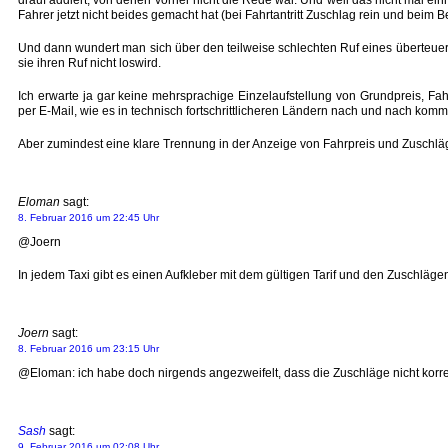
Fahrer jetzt nicht beides gemacht hat (bei Fahrtantritt Zuschlag rein und bei
Und dann wundert man sich über den teilweise schlechten Ruf eines überteuerte
sie ihren Ruf nicht loswird.
Ich erwarte ja gar keine mehrsprachige Einzelaufstellung von Grundpreis, F
per E-Mail, wie es in technisch fortschrittlicheren Ländern nach und nach komm
Aber zumindest eine klare Trennung in der Anzeige von Fahrpreis und Zuschlägen
Eloman
sagt:
8. Februar 2016 um 22:45 Uhr
@Joern
In jedem Taxi gibt es einen Aufkleber mit dem gültigen Tarif und den Zuschlä
Joern
sagt:
8. Februar 2016 um 23:15 Uhr
@Eloman: ich habe doch nirgends angezweifelt, dass die Zuschläge nicht korre
Sash
sagt:
9. Februar 2016 um 02:08 Uhr