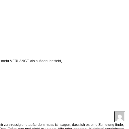
cht mehr VERLANGT, als auf der uhr steht,
t mir zu stressig und außerdem muss ich sagen, dass ich es eine Zumutung finde,
pel Zafira nun mal nicht mit einem Vito oder anderen „Kleinbus“ vergleichen