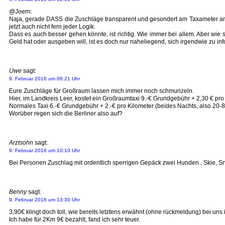
@Joern:
Naja, gerade DASS die Zuschläge transparent und gesondert am Taxameter ange
jetzt auch nicht fern jeder Logik.
Dass es auch besser gehen könnte, ist richtig. Wie immer bei allem. Aber wie 
Geld hat oder ausgeben will, ist es doch nur naheliegend, sich irgendwie zu inf
Uwe
sagt:
9. Februar 2016 um 06:21 Uhr
Eure Zuschläge für Großraum lassen mich immer noch schmunzeln.
Hier, im Landkreis Leer, kostet ein Großraumtaxi 9.-€ Grundgebühr + 2,30 € pro
Normales Taxi 6.-€ Grundgebühr + 2.-€ pro Kilometer (beides Nachts, also 20-8
Worüber regen sich die Berliner also auf?
Arztsohn
sagt:
9. Februar 2016 um 10:10 Uhr
Bei Personen Zuschlag mit ordentlich sperrigen Gepäck zwei Hunden , Skie, 
Benny
sagt:
9. Februar 2016 um 13:30 Uhr
3,90€ klingt doch toll, wie bereits letztens erwähnt (ohne rückmeldung) bei un
Ich habe für 2Km 9€ bezahlt, fand ich sehr teuer.