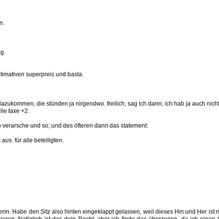
n.
g.
imativen superpreis und basta.
euro dazukommen, die stünden ja nirgendwo. freilich, sag ich dann, ich hab ja auch ni
e taxe +2.
verarsche und so; und des öfteren dann das statement:
us. für alle beteiligten.
rerin. Habe den Sitz also hinten eingeklappt gelassen, weil dieses Hin und Her is
ren. Natürlich ist das dein Recht, aber ich finde das überzogen, da ich einen O