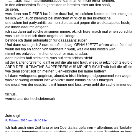
………das machmalbillig!gebrabbel darf man eh nicht ernst nehmen;
in den allermeisten fällen gehts den referenten eher um den spaß,
zu sehn,
was denn nun DIESER taxifahrer drauf hat, mit solchen kecken reden umzugeh
freilich wohl auch klemmts bei manchen wirklich in der brieftasche
und schon bei partyantritt rechnen die das taxi gegen die wodkacappies hoch,
die ihnen dadurch entgehn.
ich sag dann auf solche ansinnen immer: ok, ich höre, mach mal einen vorschla
was auch immer ich dann angeboten kriege,
befinde ich dann automatisch für gaaaaaanz super.
Und dann schlag ich 2 euro drauf und sag, GENAU JETZT wären wir auf dem ult
wenn der typ eh schon von vornherein weiß, was die tour kosten wird,
nimmt ers entweder mit humor oder er macht radau:
dann bleibts halt beim dem, was auf dem ticktack steht:
ist der kläffer ortsfremd, gafft er auf die uhr und fragt, wieso ja jetzt noch 2 
ABER DER ULTIMATIVE SUPERPREIS AUS MEINER SICHT wär halt die offiziell
wie denn sonst soll ich meinen 5 enkelkinder bei laune halten?
oft dann verlegenes gegrinse, abundzu bissi hintergrundgegrummel von wegen 
was? so wenig verdient ihr? wirklich? dann nimms halt als trinkgeld.
die moral von der geschicht: mit humor und bissi zyno geht die sache immer gut a
tschüs,
werner aus der hochsteiermark
Jule
sagt:
8. Februar 2016 um 19:40 Uhr
Ich hab auch eine Zeit lang einen Opel Zafira gefahren – allerdings als Tagfah
da hinten jemanden reinzuquetschen und dafür noch einen Zuschlag zu kassie