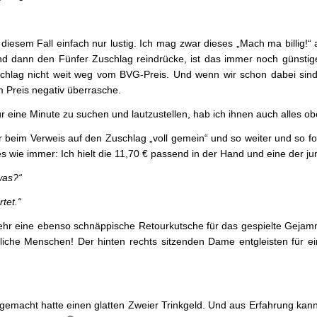
n diesem Fall einfach nur lustig. Ich mag zwar dieses „Mach ma billig!
nd dann den Fünfer Zuschlag reindrücke, ist das immer noch günstig
hlag nicht weit weg vom BVG-Preis. Und wenn wir schon dabei sind: 
 Preis negativ überrasche.
 eine Minute zu suchen und lautzustellen, hab ich ihnen auch alles ob
ar beim Verweis auf den Zuschlag „voll gemein“ und so weiter und so for
s wie immer: Ich hielt die 11,70 € passend in der Hand und eine der 
was?“
tet.“
ehr eine ebenso schnäppische Retourkutsche für das gespielte Gejamm
liche Menschen! Der hinten rechts sitzenden Dame entgleisten für 
 gemacht hatte einen glatten Zweier Trinkgeld. Und aus Erfahrung kann