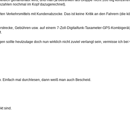
m Bezahlen nochmal im Kopf dazugerechnet).
n Verkehrsmittels mit Kundenabzocke. Das ist keine Kritik an den Fahrern (die kön
ahrstrecke, Gebühren usw. auf einem 7-Zoll-Digitalfunk-Taxameter-GPS-Kombiger
t.
 sollte heutzutage doch nun wirklich nicht zuviel verlangt sein, vermisse ich bei 
gen. Einfach mal durchlesen, dann weiß man auch Bescheid.
kt sind.