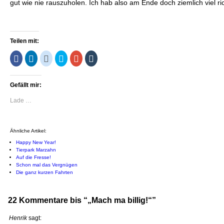
gut wie nie rauszuholen. Ich hab also am Ende doch ziemlich viel ri
Teilen mit:
Klick,
Klick,
Klick,
Klick,
Zum
Klick,
um
um
um
um
Teilen
um
auf
auf
auf
über
auf
auf
Facebook
LinkedIn
Reddit
Twitter
Google+
Tumblr
zu
zu
zu
zu
anklicken
zu
Gefällt mir:
teilen
teilen
teilen
teilen
(Wird
teilen
(Wird
(Wird
(Wird
(Wird
in
(Wird
in
in
in
in
neuem
in
Lade …
neuem
neuem
neuem
neuem
Fenster
neuem
Fenster
Fenster
Fenster
Fenster
geöffnet)
Fenster
geöffnet)
geöffnet)
geöffnet)
geöffnet)
geöffnet)
Ähnliche Artikel:
Happy New Year!
Tierpark Marzahn
Auf die Fresse!
Schon mal das Vergnügen
Die ganz kurzen Fahrten
22 Kommentare bis “„Mach ma billig!“”
Henrik
sagt: