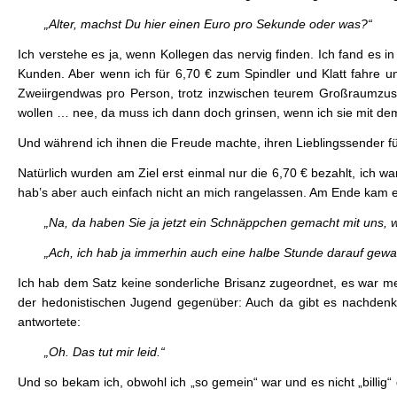
„Alter, machst Du hier einen Euro pro Sekunde oder was?“
Ich verstehe es ja, wenn Kollegen das nervig finden. Ich fand es i
Kunden. Aber wenn ich für 6,70 € zum Spindler und Klatt fahre u
Zweiirgendwas pro Person, trotz inzwischen teurem Großraumzusc
wollen … nee, da muss ich dann doch grinsen, wenn ich sie mit dem
Und während ich ihnen die Freude machte, ihren Lieblingssender für
Natürlich wurden am Ziel erst einmal nur die 6,70 € bezahlt, ich w
hab’s aber auch einfach nicht an mich rangelassen. Am Ende kam e
„Na, da haben Sie ja jetzt ein Schnäppchen gemacht mit uns, 
„Ach, ich hab ja immerhin auch eine halbe Stunde darauf gewar
Ich hab dem Satz keine sonderliche Brisanz zugeordnet, es war m
der hedonistischen Jugend gegenüber: Auch da gibt es nachdenk
antwortete:
„Oh. Das tut mir leid.“
Und so bekam ich, obwohl ich „so gemein“ war und es nicht „billig“