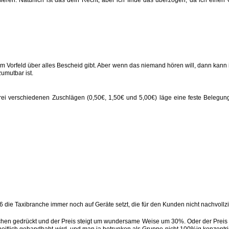
er im Vorfeld über alles Bescheid gibt. Aber wenn das niemand hören will, dann kann
umutbar ist.
it drei verschiedenen Zuschlägen (0,50€, 1,50€ und 5,00€) läge eine feste Beleg
16 die Taxibranche immer noch auf Geräte setzt, die für den Kunden nicht nachvollz
en gedrückt und der Preis steigt um wundersame Weise um 30%. Oder der Preis gil
nheitlich gehandhabt wird, und man ja betrunken als Gruppe nicht 100%ig konzentr