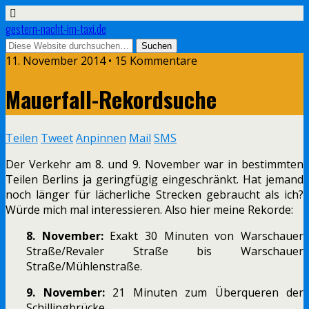
gestern-nacht-im-taxi.de
11. November 2014 • 15 Kommentare
Mauerfall-Rekordsuche
Teilen
Tweet
Anpinnen
Mail
SMS
Der Verkehr am 8. und 9. November war in bestimmten
Teilen Berlins ja geringfügig eingeschränkt. Hat jemand
noch länger für lächerliche Strecken gebraucht als ich?
Würde mich mal interessieren. Also hier meine Rekorde:
8. November:
Exakt 30 Minuten von Warschauer
Straße/Revaler Straße bis Warschauer
Straße/Mühlenstraße.
9. November:
21 Minuten zum Überqueren der
Schillingbrücke.