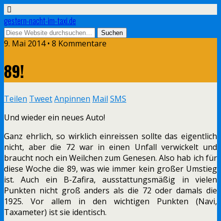
gestern-nacht-im-taxi.de
9. Mai 2014 • 8 Kommentare
89!
Teilen
Tweet
Anpinnen
Mail
SMS
Und wieder ein neues Auto!
Ganz ehrlich, so wirklich einreissen sollte das eigentlich
nicht, aber die 72 war in einen Unfall verwickelt und
braucht noch ein Weilchen zum Genesen. Also hab ich für
diese Woche die 89, was wie immer kein großer Umstieg
ist. Auch ein B-Zafira, ausstattungsmäßig in vielen
Punkten nicht groß anders als die 72 oder damals die
1925. Vor allem in den wichtigen Punkten (Navi,
Taxameter) ist sie identisch.