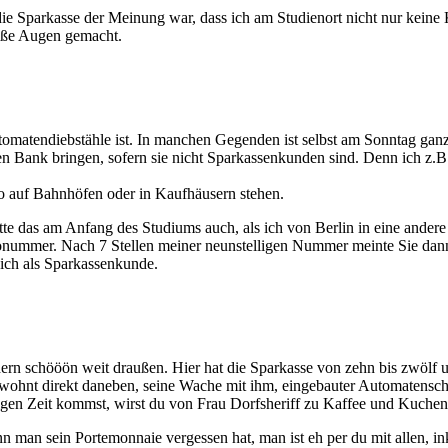
 die Sparkasse der Meinung war, dass ich am Studienort nicht nur ke
oße Augen gemacht.
tomatendiebstähle ist. In manchen Gegenden ist selbst am Sonntag ganz
n Bank bringen, sofern sie nicht Sparkassenkunden sind. Denn ich z.B
so auf Bahnhöfen oder in Kaufhäusern stehen.
atte das am Anfang des Studiums auch, als ich von Berlin in eine andere
onummer. Nach 7 Stellen meiner neunstelligen Nummer meinte Sie dan
ich als Sparkassenkunde.
ern schööön weit draußen. Hier hat die Sparkasse von zehn bis zwölf un
 wohnt direkt daneben, seine Wache mit ihm, eingebauter Automatensch
igen Zeit kommst, wirst du von Frau Dorfsheriff zu Kaffee und Kuchen 
 man sein Portemonnaie vergessen hat, man ist eh per du mit allen, ink