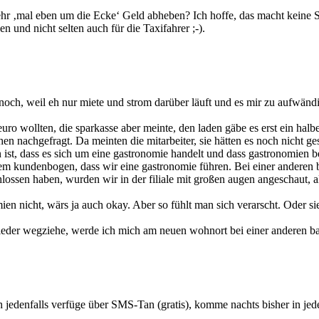
hr ‚mal eben um die Ecke‘ Geld abheben? Ich hoffe, das macht keine S
n und nicht selten auch für die Taxifahrer ;-).
t noch, weil eh nur miete und strom darüber läuft und es mir zu aufwändi
uro wollten, die sparkasse aber meinte, den laden gäbe es erst ein ha
hen nachgefragt. Da meinten die mitarbeiter, sie hätten es noch nicht 
en ist, dass es sich um eine gastronomie handelt und dass gastronomien 
em kundenbogen, dass wir eine gastronomie führen. Bei einer anderen b
ssen haben, wurden wir in der filiale mit großen augen angeschaut, als
mien nicht, wärs ja auch okay. Aber so fühlt man sich verarscht. Oder s
 wieder wegziehe, werde ich mich am neuen wohnort bei einer anderen 
h jedenfalls verfüge über SMS-Tan (gratis), komme nachts bisher in j