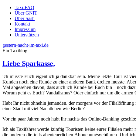
Taxi-FAQ
Über GNIT
Über Sash
Kontakt
Impressum
Unterstützen
gestern-nacht-im-taxi.de
Ein Taxiblog
Liebe Sparkasse,
ich müsste Euch eigentlich ja dankbar sein. Meine letzte Tour ist v
Kunden noch eine Runde zu einer anderen Bank drehen musste. Aber 
Mal abgesehen davon, dass auch ich Kunde bei Euch bin – noch dazu e
Worum geht es Euch? Vandalismus? Oder einfach nur um die armen Ob
Habt Ihr nicht ohnehin jemanden, der morgens vor der Filialöffnung 
einer Stadt mit viel Nachtleben wie Berlin?
Vor ein paar Jahren noch habt Ihr nachts das Online-Banking geschlos
Ich als Taxifahrer werde künftig Touristen keine eurer Filialen me
die anderen die teils abenteuerlichen Abbuchungsgebühren. Und ich