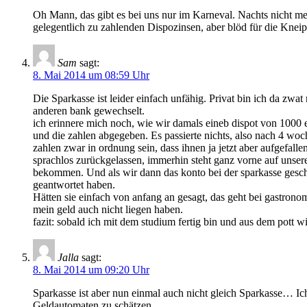
Oh Mann, das gibt es bei uns nur im Karneval. Nachts nicht me
gelegentlich zu zahlenden Dispozinsen, aber blöd für die Kneipe
Sam
sagt:
8. Mai 2014 um 08:59 Uhr
Die Sparkasse ist leider einfach unfähig. Privat bin ich da zwa
anderen bank gewechselt.
ich erinnere mich noch, wie wir damals eineb dispot von 1000 e
und die zahlen abgegeben. Es passierte nichts, also nach 4 woc
zahlen zwar in ordnung sein, dass ihnen ja jetzt aber aufgefall
sprachlos zurückgelassen, immerhin steht ganz vorne auf unser
bekommen. Und als wir dann das konto bei der sparkasse geschlo
geantwortet haben.
Hätten sie einfach von anfang an gesagt, das geht bei gastrono
mein geld auch nicht liegen haben.
fazit: sobald ich mit dem studium fertig bin und aus dem pott
Jalla
sagt:
8. Mai 2014 um 09:20 Uhr
Sparkasse ist aber nun einmal auch nicht gleich Sparkasse… Ic
Geldautomaten zu schätzen.