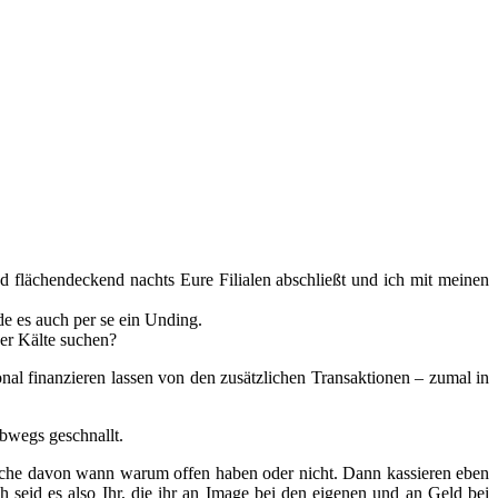
nd flächendeckend nachts Eure Filialen abschließt und ich mit meinen
de es auch per se ein Unding.
er Kälte suchen?
nal finanzieren lassen von den zusätzlichen Transaktionen – zumal in
lbwegs geschnallt.
welche davon wann warum offen haben oder nicht. Dann kassieren eben
seid es also Ihr, die ihr an Image bei den eigenen und an Geld bei