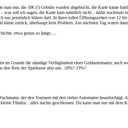
te man mir, die 30€ (!) Gebühr wurden abgebucht, die Karte käme bald
 – was soll ich sagen, die Karte kam natürlich nicht – dafür nochmals
 nur persönlich klären darf. In ihren tollen Öffnungszeiten von 12 bis
 Geld käme zurück, überhaupt kein Problem. Am nächsten Tag waren d
chichte, etwa genau so lange….
 ist im Grunde die ständige Verfügbarkeit eines Geldautomaten, auch w
das den Reiz der Sparkasse also um.. 20%? 33%?
Wachmann, der den Vorraum mit den vielen Automaten beaufsichtigt. Ans
 kleine Filialen…alles nachts geschlossen. Da kann man nur mit dem Ko