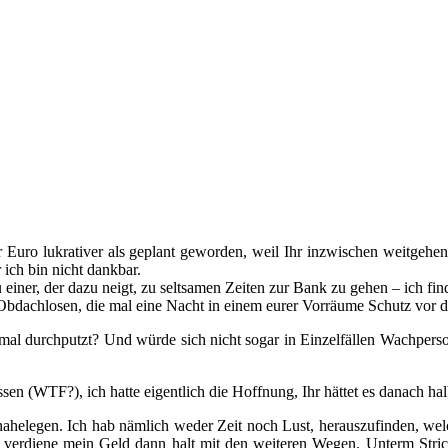
ier Euro lukrativer als geplant geworden, weil Ihr inzwischen weitgehe
ich bin nicht dankbar.
iner, der dazu neigt, zu seltsamen Zeiten zur Bank zu gehen – ich fin
dachlosen, die mal eine Nacht in einem eurer Vorräume Schutz vor d
mal durchputzt? Und würde sich nicht sogar in Einzelfällen Wachperso
sen (WTF?), ich hatte eigentlich die Hoffnung, Ihr hättet es danach ha
hr nahelegen. Ich hab nämlich weder Zeit noch Lust, herauszufinden, 
 verdiene mein Geld dann halt mit den weiteren Wegen. Unterm Strich 