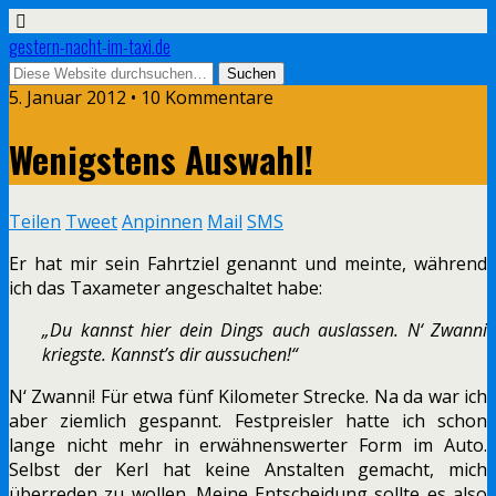
gestern-nacht-im-taxi.de
5. Januar 2012 • 10 Kommentare
Wenigstens Auswahl!
Teilen
Tweet
Anpinnen
Mail
SMS
Er hat mir sein Fahrtziel genannt und meinte, während
ich das Taxameter angeschaltet habe:
„Du kannst hier dein Dings auch auslassen. N‘ Zwanni
kriegste. Kannst’s dir aussuchen!“
N‘ Zwanni! Für etwa fünf Kilometer Strecke. Na da war ich
aber ziemlich gespannt. Festpreisler hatte ich schon
lange nicht mehr in erwähnenswerter Form im Auto.
Selbst der Kerl hat keine Anstalten gemacht, mich
überreden zu wollen. Meine Entscheidung sollte es also