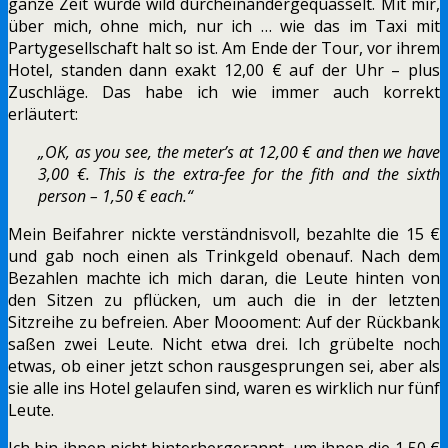
ganze Zeit wurde wild durcheinandergequasselt. Mit mir,
über mich, ohne mich, nur ich … wie das im Taxi mit
Partygesellschaft halt so ist. Am Ende der Tour, vor ihrem
Hotel, standen dann exakt 12,00 € auf der Uhr – plus
Zuschläge. Das habe ich wie immer auch korrekt
erläutert:
„OK, as you see, the meter’s at 12,00 € and then we have
3,00 €. This is the extra-fee for the fith and the sixth
person – 1,50 € each.“
Mein Beifahrer nickte verständnisvoll, bezahlte die 15 €
und gab noch einen als Trinkgeld obenauf. Nach dem
Bezahlen machte ich mich daran, die Leute hinten von
den Sitzen zu pflücken, um auch die in der letzten
Sitzreihe zu befreien. Aber Moooment: Auf der Rückbank
saßen zwei Leute. Nicht etwa drei. Ich grübelte noch
etwas, ob einer jetzt schon rausgesprungen sei, aber als
sie alle ins Hotel gelaufen sind, waren es wirklich nur fünf
Leute.
Ich bin ihnen nicht hinterhergerannt, um ihnen die 1,50 €