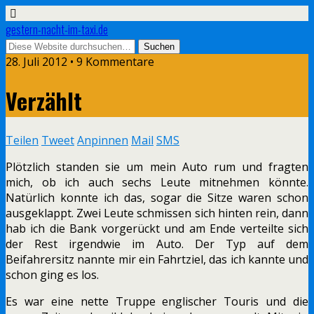
gestern-nacht-im-taxi.de
28. Juli 2012 • 9 Kommentare
Verzählt
Teilen
Tweet
Anpinnen
Mail
SMS
Plötzlich standen sie um mein Auto rum und fragten
mich, ob ich auch sechs Leute mitnehmen könnte.
Natürlich konnte ich das, sogar die Sitze waren schon
ausgeklappt. Zwei Leute schmissen sich hinten rein, dann
hab ich die Bank vorgerückt und am Ende verteilte sich
der Rest irgendwie im Auto. Der Typ auf dem
Beifahrersitz nannte mir ein Fahrtziel, das ich kannte und
schon ging es los.
Es war eine nette Truppe englischer Touris und die