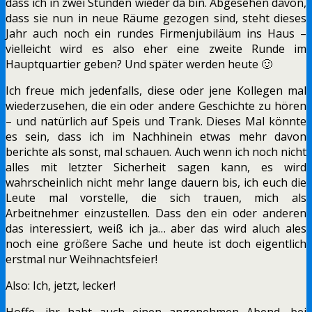
dass ich in zwei Stunden wieder da bin. Abgesehen davon,
dass sie nun in neue Räume gezogen sind, steht dieses
Jahr auch noch ein rundes Firmenjubiläum ins Haus –
vielleicht wird es also eher eine zweite Runde im
Hauptquartier geben? Und später werden heute 🙂
Ich freue mich jedenfalls, diese oder jene Kollegen mal
wiederzusehen, die ein oder andere Geschichte zu hören
– und natürlich auf Speis und Trank. Dieses Mal könnte
es sein, dass ich im Nachhinein etwas mehr davon
berichte als sonst, mal schauen. Auch wenn ich noch nicht
alles mit letzter Sicherheit sagen kann, es wird
wahrscheinlich nicht mehr lange dauern bis, ich euch die
Leute mal vorstelle, die sich trauen, mich als
Arbeitnehmer einzustellen. Dass den ein oder anderen
das interessiert, weiß ich ja… aber das wird aluch ales
noch eine größere Sache und heute ist doch eigentlich
erstmal nur Weihnachtsfeier!
Also: Ich, jetzt, lecker!
Hoffe, ihr habt auch einen angenehmen Abend, bei