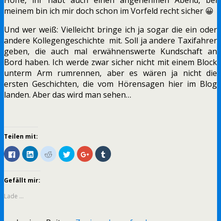
meinem bin ich mir doch schon im Vorfeld recht sicher 😀
Und wer weiß: Vielleicht bringe ich ja sogar die ein oder
andere Kollegengeschichte mit. Soll ja andere Taxifahrer
geben, die auch mal erwähnenswerte Kundschaft an
Bord haben. Ich werde zwar sicher nicht mit einem Block
unterm Arm rumrennen, aber es wären ja nicht die
ersten Geschichten, die vom Hörensagen hier im Blog
landen. Aber das wird man sehen…
Teilen mit:
Klick,
Klick,
Klick,
Klick,
Zum
Klick,
um
um
um
um
Teilen
um
auf
auf
auf
über
auf
auf
Facebook
LinkedIn
Reddit
Twitter
Google+
Tumblr
zu
zu
zu
zu
anklicken
zu
Gefällt mir:
teilen
teilen
teilen
teilen
(Wird
teilen
(Wird
(Wird
(Wird
(Wird
in
(Wird
in
in
in
in
neuem
in
Lade …
neuem
neuem
neuem
neuem
Fenster
neuem
Fenster
Fenster
Fenster
Fenster
geöffnet)
Fenster
geöffnet)
geöffnet)
geöffnet)
geöffnet)
geöffnet)