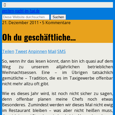
gestern-nacht-im-taxi.de
21. Dezember 2011 • 5 Kommentare
Oh du geschäftliche…
Teilen
Tweet
Anpinnen
Mail
SMS
So, wenn ihr das lesen könnt, dann bin ich quasi auf dem
Weg zu unserem alljährlichen betrieblichen
Weihnachtsessen. Eine – im Übrigen tatsächlich
gemütliche – Tradition, die es im Taxigewerbe offenbar
nicht mehr allzu oft gibt.
Wie es dieses Jahr wird, ist noch nicht sicher zu sagen,
denn offenbar planen meine Chefs noch etwas
Besonderes. Zumindest werden wir dieses Mal nicht ewig
im Restaurant bleiben – was aber nicht heißen muss,