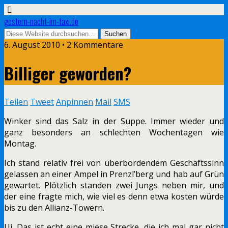
gestern-nacht-im-taxi.de
6. August 2010 • 2 Kommentare
Billiger geworden?
Teilen
Tweet
Anpinnen
Mail
SMS
Winker sind das Salz in der Suppe. Immer wieder und
ganz besonders an schlechten Wochentagen wie
Montag.
Ich stand relativ frei von überbordendem Geschäftssinn
gelassen an einer Ampel in Prenzl’berg und hab auf Grün
gewartet. Plötzlich standen zwei Jungs neben mir, und
der eine fragte mich, wie viel es denn etwa kosten würde
bis zu den Allianz-Towern.
Ui. Das ist echt eine miese Strecke, die ich mal gar nicht