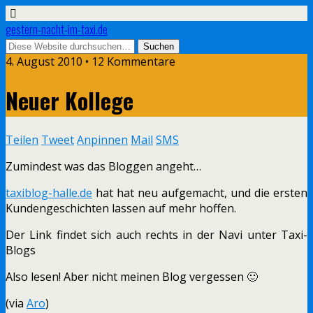
gestern-nacht-im-taxi.de
4. August 2010 • 12 Kommentare
Neuer Kollege
Teilen
Tweet
Anpinnen
Mail
SMS
Zumindest was das Bloggen angeht…
taxiblog-halle.de
hat hat neu aufgemacht, und die ersten
Kundengeschichten lassen auf mehr hoffen.
Der Link findet sich auch rechts in der Navi unter Taxi-
Blogs
Also lesen! Aber nicht meinen Blog vergessen 🙂
(via
Aro
)