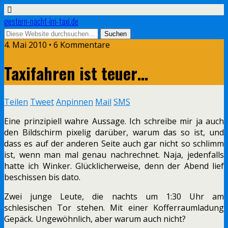
gestern-nacht-im-taxi.de
4. Mai 2010 • 6 Kommentare
Taxifahren ist teuer…
Teilen
Tweet
Anpinnen
Mail
SMS
Eine prinzipiell wahre Aussage. Ich schreibe mir ja auch
den Bildschirm pixelig darüber, warum das so ist, und
dass es auf der anderen Seite auch gar nicht so schlimm
ist, wenn man mal genau nachrechnet. Naja, jedenfalls
hatte ich Winker. Glücklicherweise, denn der Abend lief
beschissen bis dato.
Zwei junge Leute, die nachts um 1:30 Uhr am
schlesischen Tor stehen. Mit einer Kofferraumladung
Gepäck. Ungewöhnlich, aber warum auch nicht?