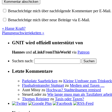
Benachrichtige mich über nachfolgende Kommentare per E-Mail.
Benachrichtige mich über neue Beiträge via E-Mail.
«
Hasse Kraft?
Planungsschwierigkeiten
»
GNIT wird offiziell unterstützt von
Hannes
und
aLinkFromThisWorld
via
Patreon
Suchen nach:
Letzte Kommentare
Parkplatz Saarbrücken
zu
Kleine Umfrage zum Trinkgel
Flughafentransfer Stuttgart
zu
Medien und Taxen …
Aunt Missy
zu
Hochwas? Stadtteilnamen remixed
SteuerLuder
zu
Wie lange muss man als Taxifahrer arbeit
Thomas Reiniger
zu
Taxis oder Taxen?