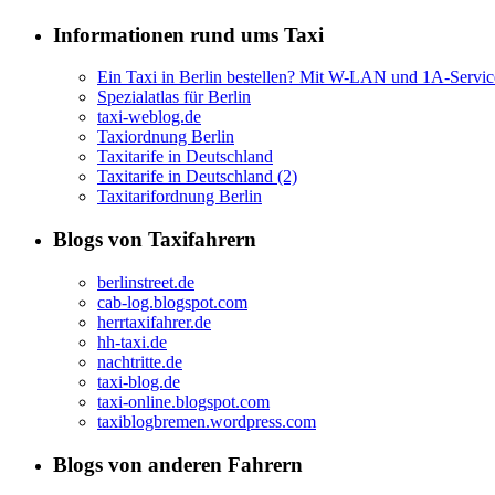
Informationen rund ums Taxi
Ein Taxi in Berlin bestellen? Mit W-LAN und 1A-Servic
Spezialatlas für Berlin
taxi-weblog.de
Taxiordnung Berlin
Taxitarife in Deutschland
Taxitarife in Deutschland (2)
Taxitarifordnung Berlin
Blogs von Taxifahrern
berlinstreet.de
cab-log.blogspot.com
herrtaxifahrer.de
hh-taxi.de
nachtritte.de
taxi-blog.de
taxi-online.blogspot.com
taxiblogbremen.wordpress.com
Blogs von anderen Fahrern