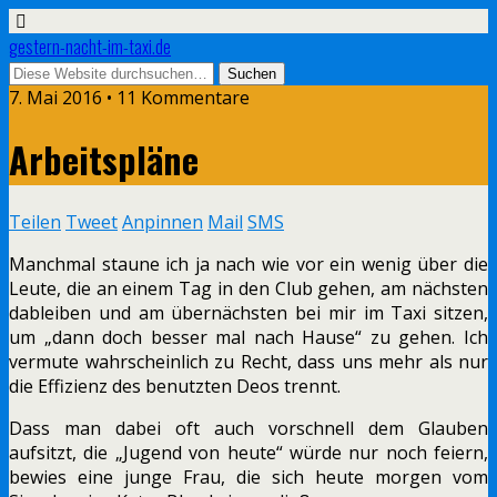
gestern-nacht-im-taxi.de
7. Mai 2016 • 11 Kommentare
Arbeitspläne
Teilen
Tweet
Anpinnen
Mail
SMS
Manchmal staune ich ja nach wie vor ein wenig über die
Leute, die an einem Tag in den Club gehen, am nächsten
dableiben und am übernächsten bei mir im Taxi sitzen,
um „dann doch besser mal nach Hause“ zu gehen. Ich
vermute wahrscheinlich zu Recht, dass uns mehr als nur
die Effizienz des benutzten Deos trennt.
Dass man dabei oft auch vorschnell dem Glauben
aufsitzt, die „Jugend von heute“ würde nur noch feiern,
bewies eine junge Frau, die sich heute morgen vom