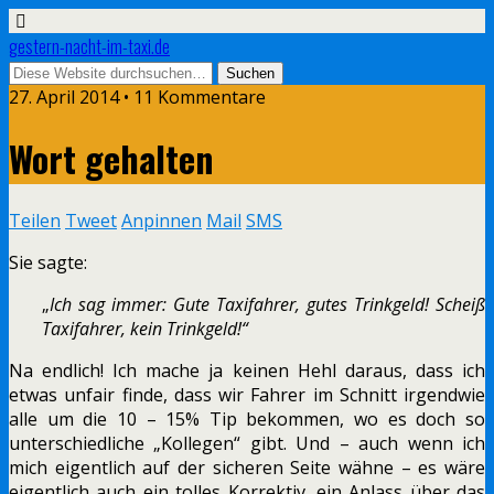
gestern-nacht-im-taxi.de
27. April 2014 • 11 Kommentare
Wort gehalten
Teilen
Tweet
Anpinnen
Mail
SMS
Sie sagte:
„
Ich sag immer: Gute Taxifahrer, gutes Trinkgeld! Scheiß
Taxifahrer, kein Trinkgeld!“
Na endlich! Ich mache ja keinen Hehl daraus, dass ich
etwas unfair finde, dass wir Fahrer im Schnitt irgendwie
alle um die 10 – 15% Tip bekommen, wo es doch so
unterschiedliche „Kollegen“ gibt. Und – auch wenn ich
mich eigentlich auf der sicheren Seite wähne – es wäre
eigentlich auch ein tolles Korrektiv, ein Anlass über das