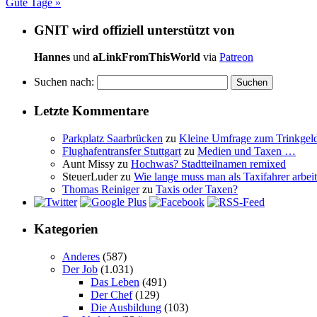
Gute Tage
»
GNIT wird offiziell unterstützt von
Hannes
und
aLinkFromThisWorld
via
Patreon
Suchen nach:
Letzte Kommentare
Parkplatz Saarbrücken
zu
Kleine Umfrage zum Trinkgel
Flughafentransfer Stuttgart
zu
Medien und Taxen …
Aunt Missy
zu
Hochwas? Stadtteilnamen remixed
SteuerLuder
zu
Wie lange muss man als Taxifahrer arbeit
Thomas Reiniger
zu
Taxis oder Taxen?
Kategorien
Anderes
(587)
Der Job
(1.031)
Das Leben
(491)
Der Chef
(129)
Die Ausbildung
(103)