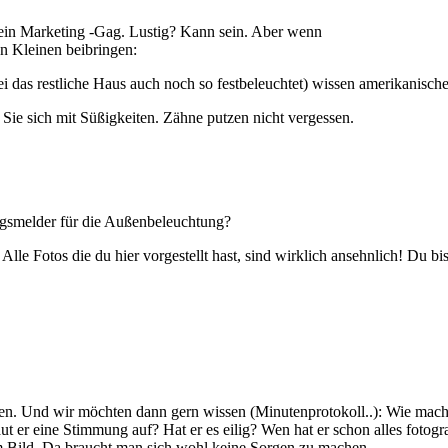
r ein Marketing -Gag. Lustig? Kann sein. Aber wenn
en Kleinen beibringen:
i das restliche Haus auch noch so festbeleuchtet) wissen amerikanische
Sie sich mit Süßigkeiten. Zähne putzen nicht vergessen.
ungsmelder für die Außenbeleuchtung?
le Fotos die du hier vorgestellt hast, sind wirklich ansehnlich! Du bist
ken. Und wir möchten dann gern wissen (Minutenprotokoll..): Wie macht 
er eine Stimmung auf? Hat er es eilig? Wen hat er schon alles fotogra
vom Bild. Da braucht man sich wohl keine Sorgen zu machen.