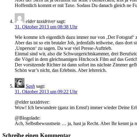
Hoffentlich kommt er mit Taxe. Sodass Du danach gleich ne Fuh
elder taxidriver
sagt:
31. Oktober 2013 um 08:38 Uhr
Wie komme ich eigentlich dazu immer nur von ‚Der Fotograf‘ z
Aber das ist so ein brutaler Job, jedenfalls teilweise, dass do
‚Unperson‘ zu sagen. Da war viel Presse-Auftrieb.
Einmal sind wir, also die Schwurgerichtskammer, drei Berufsr
die Vögel in dem gleichnamigen Hitchcock Film auf das Gerich
Der vorsitzende Richter ist dann sofort ins nächste Zimmer ge
Schön war’s nicht, das Erlebnis. Aber lehrreich.
Sash
sagt:
31. Oktober 2013 um 09:22 Uhr
@elder taxidriver:
Wow! Ich bewundere (ganz im Ernst!) immer wieder Deine Erleb
@Blogolade:
Ach, Selbstbewusstsein … ja, hast ja Recht. Aber Ihr kennt ja n
Schreibe einen Kommentar