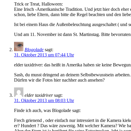
Trick or Treat, Halloween:
Eine Irisch -Amerikanische Tradition. Und jetzt hier doch ehe
schon, liebe Eltern, dann bitte die Regel beachten und den lieb
Ist bei einem Haus die Außenbeleuchtung ausgeschaltet ( und se
Und am 11. November ist dann St. Martinstag. Bitte bevorraten 
Blogolade
sagt:
31. Oktober 2013 um 07:44 Uhr
elder taxidriver: das heißt in Amerika haben sie keine Beweg
Sash, du musst dringend an deinem Selbstbewusstsein arbeiten. Al
Dürfen wir die Fotos hier nachher auch ansehen?
elder taxidriver
sagt:
31. Oktober 2013 um 08:03 Uhr
Finde ich auch, was Blogolade sagt:
Frech grienend , oder einfach nur intressiert in die Kamera kie
er? Hundert ? Das wäre zuwenig. Mit welcher Kamera? Wie baut 
Aber der Stern ist ja berühmt für seine Fotostrecken, lebt ja 