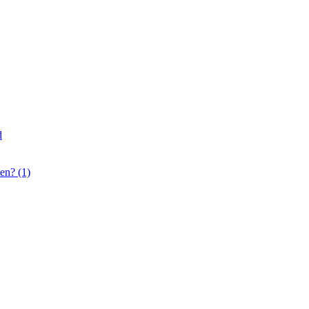
d
en? (1)