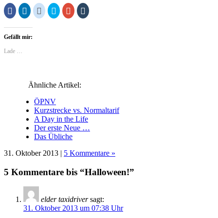
Klick,
Klick,
Klick,
Klick,
Zum
Klick,
um
um
um
um
Teilen
um
auf
auf
auf
über
auf
auf
Facebook
LinkedIn
Reddit
Twitter
Google+
Tumblr
zu
zu
zu
zu
anklicken
zu
Gefällt mir:
teilen
teilen
teilen
teilen
(Wird
teilen
(Wird
(Wird
(Wird
(Wird
in
(Wird
in
in
in
in
neuem
in
Lade …
neuem
neuem
neuem
neuem
Fenster
neuem
Fenster
Fenster
Fenster
Fenster
geöffnet)
Fenster
geöffnet)
geöffnet)
geöffnet)
geöffnet)
geöffnet)
Ähnliche Artikel:
ÖPNV
Kurzstrecke vs. Normaltarif
A Day in the Life
Der erste Neue …
Das Übliche
31. Oktober 2013 |
5 Kommentare »
5 Kommentare bis “Halloween!”
elder taxidriver
sagt:
31. Oktober 2013 um 07:38 Uhr