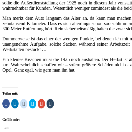
sollte die Außerdienststellung der 1925 noch in diesem Jahr vonsta
wahrnehmbar für Kunden. Wesentlich weniger zumindest als die beide
Man merkt dem Auto langsam das Alter an, da kann man machen, wa
zehntausend Kilometer. Dass es sich allerdings schon soo schlimm an
300 Meter Entfernung hört. Rein sicherheitsmäßig halten die zwar si
Dummerweise ist das einer der wenigen Punkte, bei denen ich mit m
unangenehme Aufgabe, solche Sachen während seiner Arbeitszeit 
Werkstätten bestückt …
Ein kleines Bisschen muss die 1925 noch aushalten. Der Herbst ist
km. Wahrscheinlich schaffen wir – sofern größere Schäden nicht da
Opel. Ganz egal, wie gern man ihn hat.
Teilen mit:
Klick,
Klick,
Klick,
Klick,
Zum
Klick,
um
um
um
um
Teilen
um
auf
auf
auf
über
auf
auf
Facebook
LinkedIn
Reddit
Twitter
Google+
Tumblr
zu
zu
zu
zu
anklicken
zu
Gefällt mir:
teilen
teilen
teilen
teilen
(Wird
teilen
(Wird
(Wird
(Wird
(Wird
in
(Wird
in
in
in
in
neuem
in
Lade …
neuem
neuem
neuem
neuem
Fenster
neuem