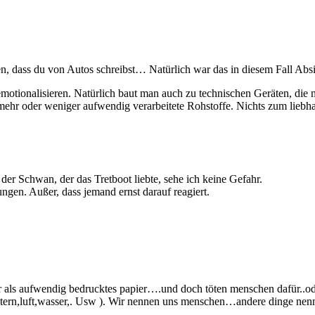
n, dass du von Autos schreibst… Natürlich war das in diesem Fall Absic
 emotionalisieren. Natürlich baut man auch zu technischen Geräten, die
ehr oder weniger aufwendig verarbeitete Rohstoffe. Nichts zum liebhabe
der Schwan, der das Tretboot liebte, sehe ich keine Gefahr.
en. Außer, dass jemand ernst darauf reagiert.
 als aufwendig bedrucktes papier….und doch töten menschen dafür..ode
ltern,luft,wasser,. Usw ). Wir nennen uns menschen…andere dinge nennen