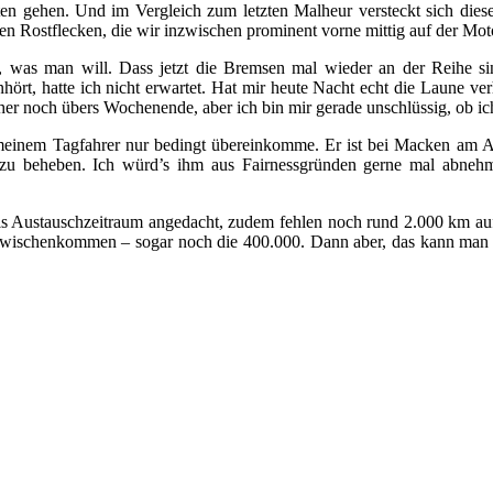
tten gehen. Und im Vergleich zum letzten Malheur versteckt sich diese
n Rostflecken, die wir inzwischen prominent vorne mittig auf der Moto
s man will. Dass jetzt die Bremsen mal wieder an der Reihe sind, i
hört, hatte ich nicht erwartet. Hat mir heute Nacht echt die Laune v
cher noch übers Wochenende, aber ich bin mir gerade unschlüssig, ob i
einem Tagfahrer nur bedingt übereinkomme. Er ist bei Macken am Auto
zu beheben. Ich würd’s ihm aus Fairnessgründen gerne mal abnehmen
 als Austauschzeitraum angedacht, zudem fehlen noch rund 2.000 km au
zwischenkommen – sogar noch die 400.000. Dann aber, das kann man m