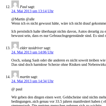
Paul
sagt:
24. Mai 2013 um 13:14 Uhr
@Martin @alle
Wenn ich es nicht gewusst hätte, wäre ich nicht drauf gekomme
Ich persönlich halte überhaupt nichts davon, Autos derartig zu
bewusst sein, dass es nur Gebrauchsgegenstände sind. Es sind m
elder taxidriver
sagt:
24. Mai 2013 um 14:06 Uhr
Ooch, solang Sash oder die anderen es nicht soweit treiben wie 
Das sind doch harmlose Scherze ohne Risiken und Nebenwirkung
martin
sagt:
24. Mai 2013 um 14:34 Uhr
@ paul
Wir geben den dingen einen wert. Geldscheine sind nichts mehr
bedingungen..sich genau vor 33.5 jahren manifestiert haben ( e
sternenstaub. Die meisten menschen nehmen sich zu wichtig.