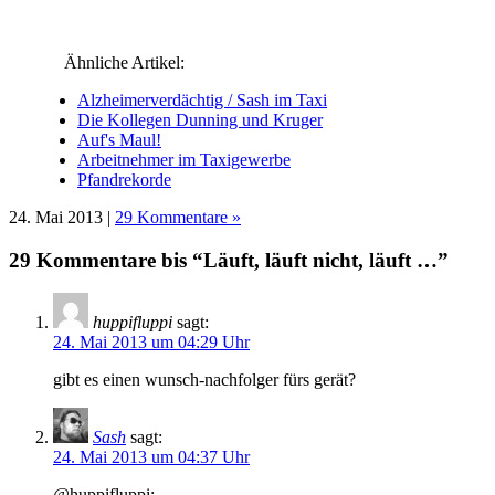
Fenster
Fenster
Fenster
Fenster
geöffnet)
Fenster
geöffnet)
geöffnet)
geöffnet)
geöffnet)
geöffnet)
Ähnliche Artikel:
Alzheimerverdächtig / Sash im Taxi
Die Kollegen Dunning und Kruger
Auf's Maul!
Arbeitnehmer im Taxigewerbe
Pfandrekorde
24. Mai 2013 |
29 Kommentare »
29 Kommentare bis “Läuft, läuft nicht, läuft …”
huppifluppi
sagt:
24. Mai 2013 um 04:29 Uhr
gibt es einen wunsch-nachfolger fürs gerät?
Sash
sagt:
24. Mai 2013 um 04:37 Uhr
@huppifluppi: