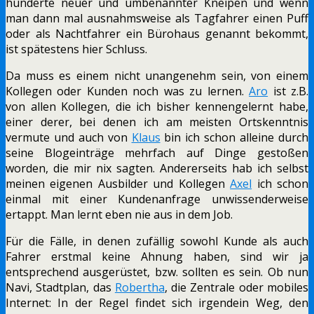
hunderte neuer und umbenannter Kneipen und wenn
man dann mal ausnahmsweise als Tagfahrer einen Puff
oder als Nachtfahrer ein Bürohaus genannt bekommt,
ist spätestens hier Schluss.
Da muss es einem nicht unangenehm sein, von einem
Kollegen oder Kunden noch was zu lernen.
Aro
ist z.B.
von allen Kollegen, die ich bisher kennengelernt habe,
einer derer, bei denen ich am meisten Ortskenntnis
vermute und auch von
Klaus
bin ich schon alleine durch
seine Blogeinträge mehrfach auf Dinge gestoßen
worden, die mir nix sagten. Andererseits hab ich selbst
meinen eigenen Ausbilder und Kollegen
Axel
ich schon
einmal mit einer Kundenanfrage unwissenderweise
ertappt. Man lernt eben nie aus in dem Job.
Für die Fälle, in denen zufällig sowohl Kunde als auch
Fahrer erstmal keine Ahnung haben, sind wir ja
entsprechend ausgerüstet, bzw. sollten es sein. Ob nun
Navi, Stadtplan, das
Robertha
, die Zentrale oder mobiles
Internet: In der Regel findet sich irgendein Weg, den