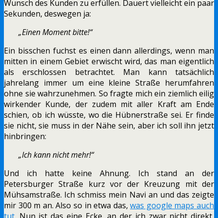
Wunsch des Kunden zu erfüllen. Dauert vielleicht ein paar
Sekunden, deswegen ja:
„Einen Moment bitte!“
Ein bisschen fuchst es einen dann allerdings, wenn man
mitten in einem Gebiet erwischt wird, das man eigentlich
als erschlossen betrachtet. Man kann tatsächlich
jahrelang immer um eine kleine Straße herumfahren
ohne sie wahrzunehmen. So fragte mich ein ziemlich eilig
wirkender Kunde, der zudem mit aller Kraft am Ende
schien, ob ich wüsste, wo die Hübnerstraße sei. Er finde
sie nicht, sie muss in der Nähe sein, aber ich soll ihn jetzt
hinbringen:
„Ich kann nicht mehr!“
Und ich hatte keine Ahnung. Ich stand an der
Petersburger Straße kurz vor der Kreuzung mit der
Mühsamstraße. Ich schmiss mein Navi an und das zeigte
mir 300 m an. Also so in etwa das,
was google maps auch
tut
. Nun ist das eine Ecke, an der ich zwar nicht direkt,