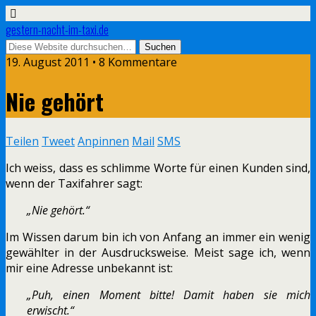
gestern-nacht-im-taxi.de
19. August 2011 • 8 Kommentare
Nie gehört
Teilen
Tweet
Anpinnen
Mail
SMS
Ich weiss, dass es schlimme Worte für einen Kunden sind,
wenn der Taxifahrer sagt:
„Nie gehört.“
Im Wissen darum bin ich von Anfang an immer ein wenig
gewählter in der Ausdrucksweise. Meist sage ich, wenn
mir eine Adresse unbekannt ist:
„Puh, einen Moment bitte! Damit haben sie mich
erwischt.“