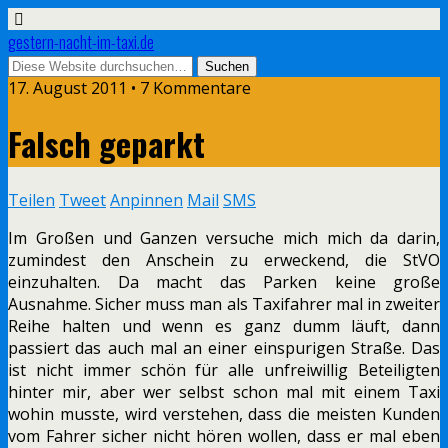
gestern-nacht-im-taxi.de
17. August 2011 • 7 Kommentare
Falsch geparkt
Teilen
Tweet
Anpinnen
Mail
SMS
Im Großen und Ganzen versuche mich mich da darin,
zumindest den Anschein zu erweckend, die StVO
einzuhalten. Da macht das Parken keine große
Ausnahme. Sicher muss man als Taxifahrer mal in zweiter
Reihe halten und wenn es ganz dumm läuft, dann
passiert das auch mal an einer einspurigen Straße. Das
ist nicht immer schön für alle unfreiwillig Beteiligten
hinter mir, aber wer selbst schon mal mit einem Taxi
wohin musste, wird verstehen, dass die meisten Kunden
vom Fahrer sicher nicht hören wollen, dass er mal eben