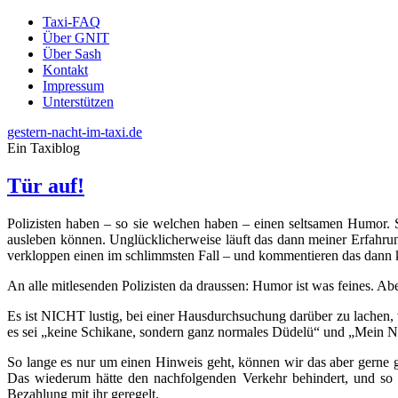
Taxi-FAQ
Über GNIT
Über Sash
Kontakt
Impressum
Unterstützen
gestern-nacht-im-taxi.de
Ein Taxiblog
Tür auf!
Polizisten haben – so sie welchen haben – einen seltsamen Humor. 
ausleben können. Unglücklicherweise läuft das dann meiner Erfahrung
verkloppen einen im schlimmsten Fall – und kommentieren das dann 
An alle mitlesenden Polizisten da draussen: Humor ist was feines. 
Es ist NICHT lustig, bei einer Hausdurchsuchung darüber zu lachen, 
es sei „keine Schikane, sondern ganz normales Düdelü“ und „Mein Na
So lange es nur um einen Hinweis geht, können wir das aber gerne g
Das wiederum hätte den nachfolgenden Verkehr behindert, und so
Bezahlung mit ihr geregelt.