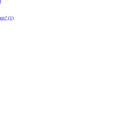
d
en? (1)