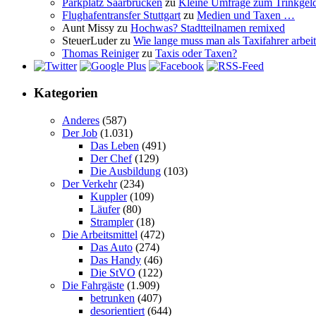
Parkplatz Saarbrücken
zu
Kleine Umfrage zum Trinkgel
Flughafentransfer Stuttgart
zu
Medien und Taxen …
Aunt Missy
zu
Hochwas? Stadtteilnamen remixed
SteuerLuder
zu
Wie lange muss man als Taxifahrer arbeit
Thomas Reiniger
zu
Taxis oder Taxen?
Kategorien
Anderes
(587)
Der Job
(1.031)
Das Leben
(491)
Der Chef
(129)
Die Ausbildung
(103)
Der Verkehr
(234)
Kuppler
(109)
Läufer
(80)
Strampler
(18)
Die Arbeitsmittel
(472)
Das Auto
(274)
Das Handy
(46)
Die StVO
(122)
Die Fahrgäste
(1.909)
betrunken
(407)
desorientiert
(644)