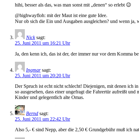
hihi, besser als das, was man sonst mit „denen“ so erlebt 😉
@highwayfloh: mit der Maut ist eine gute Idee.
Nur ob sich die Ein und Ausgaben ausgleichen? und wenn ja, 
Nick
sagt:
25. Juni 2011 um 16:21 Uhr
Ja, den kenn ich, das ist der, der immer nur vor dem Komma ber
Ingmar
sagt:
25. Juni 2011 um 20:20 Uhr
Der Spruch ist echt nicht schlecht! Diejenigen, mit denen ich in
so ausgesehen, dass einer ungefragt die Fahrertür aufreißt und mi
Kinder und gelegentlich alte Omas.
Bernd
sagt:
25. Juni 2011 um 22:42 Uhr
Also 5,- € sind Nepp, aber die 2,50 € Grundgebühr muß ich nat