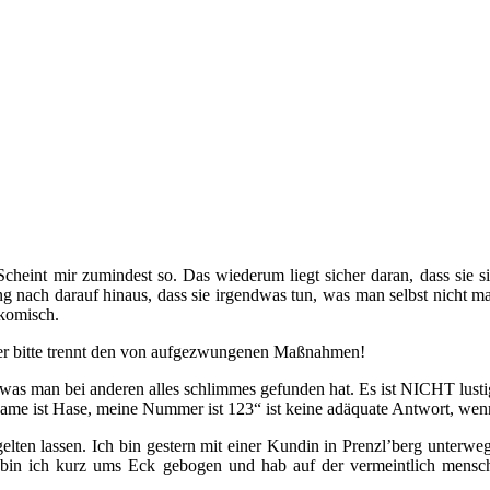
Scheint mir zumindest so. Das wiederum liegt sicher daran, dass sie
 nach darauf hinaus, dass sie irgendwas tun, was man selbst nicht ma
komisch.
Aber bitte trennt den von aufgezwungenen Maßnahmen!
was man bei anderen alles schlimmes gefunden hat. Es ist NICHT lusti
me ist Hase, meine Nummer ist 123“ ist keine adäquate Antwort, wenn 
elten lassen. Ich bin gestern mit einer Kundin in Prenzl’berg unterw
 bin ich kurz ums Eck gebogen und hab auf der vermeintlich mensc