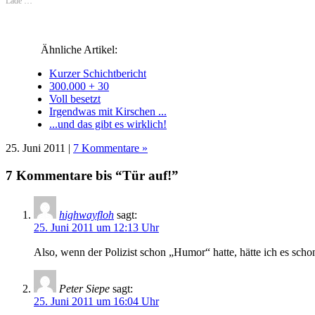
Lade …
neuem
neuem
neuem
neuem
Fenster
neuem
Fenster
Fenster
Fenster
Fenster
geöffnet)
Fenster
geöffnet)
geöffnet)
geöffnet)
geöffnet)
geöffnet)
Ähnliche Artikel:
Kurzer Schichtbericht
300.000 + 30
Voll besetzt
Irgendwas mit Kirschen ...
...und das gibt es wirklich!
25. Juni 2011 |
7 Kommentare »
7 Kommentare bis “Tür auf!”
highwayfloh
sagt:
25. Juni 2011 um 12:13 Uhr
Also, wenn der Polizist schon „Humor“ hatte, hätte ich es sch
Peter Siepe
sagt:
25. Juni 2011 um 16:04 Uhr