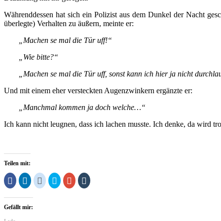
Währenddessen hat sich ein Polizist aus dem Dunkel der Nacht geschä
überlegte) Verhalten zu äußern, meinte er:
„Machen se mal die Tür uff!“
„Wie bitte?“
„Machen se mal die Tür uff, sonst kann ich hier ja nicht durchla
Und mit einem eher versteckten Augenzwinkern ergänzte er:
„Manchmal kommen ja doch welche…“
Ich kann nicht leugnen, dass ich lachen musste. Ich denke, da wird
Teilen mit:
Klick,
Klick,
Klick,
Klick,
Zum
Klick,
um
um
um
um
Teilen
um
auf
auf
auf
über
auf
auf
Facebook
LinkedIn
Reddit
Twitter
Google+
Tumblr
zu
zu
zu
zu
anklicken
zu
Gefällt mir:
teilen
teilen
teilen
teilen
(Wird
teilen
(Wird
(Wird
(Wird
(Wird
in
(Wird
in
in
in
in
neuem
in