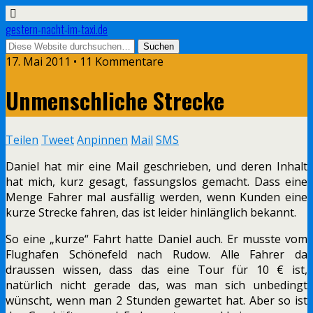
gestern-nacht-im-taxi.de
17. Mai 2011 • 11 Kommentare
Unmenschliche Strecke
Teilen
Tweet
Anpinnen
Mail
SMS
Daniel hat mir eine Mail geschrieben, und deren Inhalt
hat mich, kurz gesagt, fassungslos gemacht. Dass eine
Menge Fahrer mal ausfällig werden, wenn Kunden eine
kurze Strecke fahren, das ist leider hinlänglich bekannt.
So eine „kurze“ Fahrt hatte Daniel auch. Er musste vom
Flughafen Schönefeld nach Rudow. Alle Fahrer da
draussen wissen, dass das eine Tour für 10 € ist,
natürlich nicht gerade das, was man sich unbedingt
wünscht, wenn man 2 Stunden gewartet hat. Aber so ist