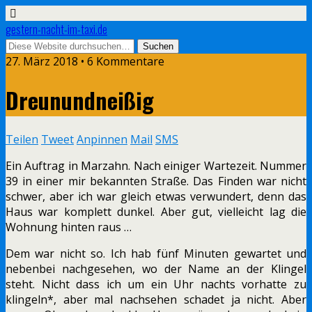
gestern-nacht-im-taxi.de
27. März 2018 • 6 Kommentare
Dreunundneißig
Teilen
Tweet
Anpinnen
Mail
SMS
Ein Auftrag in Marzahn. Nach einiger Wartezeit. Nummer
39 in einer mir bekannten Straße. Das Finden war nicht
schwer, aber ich war gleich etwas verwundert, denn das
Haus war komplett dunkel. Aber gut, vielleicht lag die
Wohnung hinten raus …
Dem war nicht so. Ich hab fünf Minuten gewartet und
nebenbei nachgesehen, wo der Name an der Klingel
steht. Nicht dass ich um ein Uhr nachts vorhatte zu
klingeln*, aber mal nachsehen schadet ja nicht. Aber